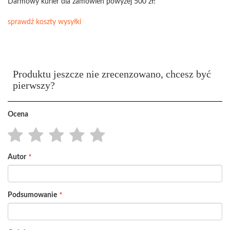
Darmowy kurier dla zamówień powyżej 500 zł!
sprawdź koszty wysyłki
Produktu jeszcze nie zrecenzowano, chcesz być
pierwszy?
Ocena
1
2
3
4
5
Autor
star
stars
stars
stars
stars
Podsumowanie