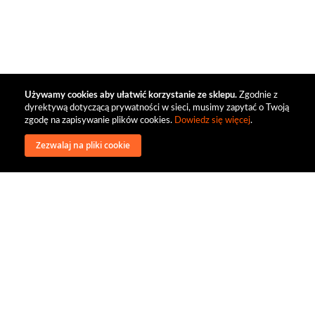
Używamy cookies aby ułatwić korzystanie ze sklepu.
Zgodnie z
dyrektywą dotyczącą prywatności w sieci, musimy zapytać o Twoją
zgodę na zapisywanie plików cookies.
Dowiedz się więcej
.
Zezwalaj na pliki cookie
wysyłka
regulamin
recenzje
o firmie