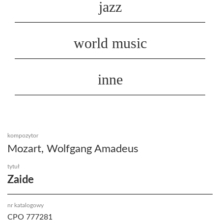
jazz
world music
inne
kompozytor
Mozart, Wolfgang Amadeus
tytuł
Zaide
nr katalogowy
CPO 777281