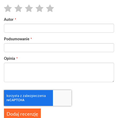
1
2
3
4
5
Autor
star
stars
stars
stars
stars
Podsumowanie
Opinia
Dodaj recenzję