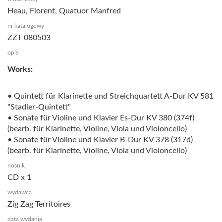
Heau, Florent, Quatuor Manfred
nr katalogowy
ZZT 080503
opis
Works:
• Quintett für Klarinette und Streichquartett A-Dur KV 581
"Stadler-Quintett"
• Sonate für Violine und Klavier Es-Dur KV 380 (374f)
(bearb. für Klarinette, Violine, Viola und Violoncello)
• Sonate für Violine und Klavier B-Dur KV 378 (317d)
(bearb. für Klarinette, Violine, Viola und Violoncello)
nośnik
CD x 1
wydawca
Zig Zag Territoires
data wydania