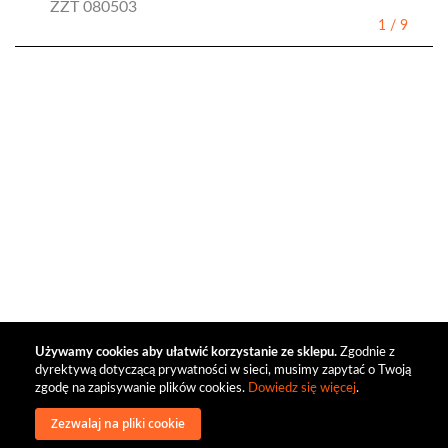
ZZT 080503
1
/
9
Używamy cookies aby ułatwić korzystanie ze sklepu.
Zgodnie z
dyrektywą dotyczącą prywatności w sieci, musimy zapytać o Twoją
zgodę na zapisywanie plików cookies.
Dowiedz się więcej
.
Zezwalaj na pliki cookie