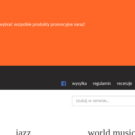
wybrać wszystkie produkty promocyjne naraz!
wysyłka
regulamin
recenzje
jazz
world musi