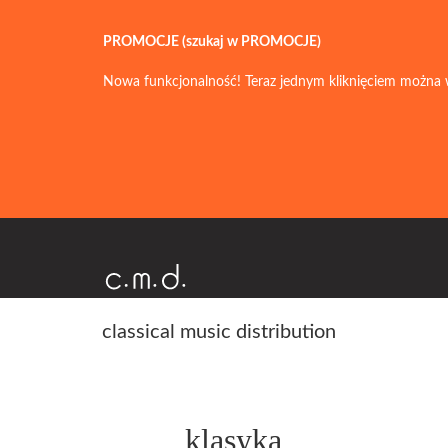
PROMOCJE (szukaj w PROMOCJE)
Nowa funkcjonalność! Teraz jednym kliknięciem można 
classical music distribution
klasyka