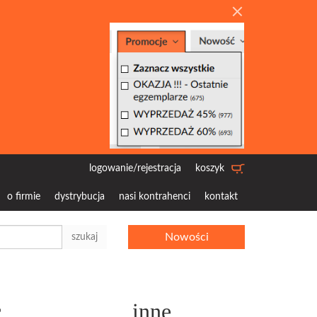
logowanie/rejestracja
koszyk
o firmie
dystrybucja
nasi kontrahenci
kontakt
Nowości
szukaj
c
inne