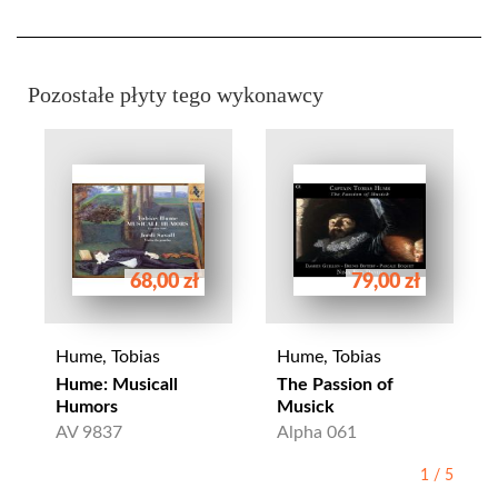
Pozostałe płyty tego wykonawcy
68,00 zł
79,00 zł
Hume, Tobias
Hume, Tobias
Hume: Musicall
The Passion of
Humors
Musick
AV 9837
Alpha 061
1
/
5