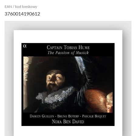
EAN / kod kreskowy
3760014190612