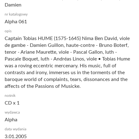
Damien
nr katalogowy
Alpha 061
opis
Captain Tobias HUME (1575-1645) Nima Ben David, viole
de gambe - Damien Guillon, haute-contre - Bruno Boterf,
tenor - Ariane Maurette, viole - Pascal Gallon, luth -
Pascale Boquet, luth - Andréas Linos, viole • Tobias Hume
was a roving eccentric mercenary. His music, full of
contrasts and irony, immerses us in the torments of the
baroque world of complaints, tears, dissonances and the
affects of the Passions of Musicke.
nośnik
CD x 1
wydawca
Alpha
data wydania
3.01.2005