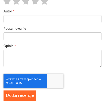
1
2
3
4
5
Autor
star
stars
stars
stars
stars
Podsumowanie
Opinia
Dodaj recenzję