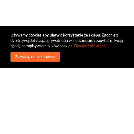
Używamy cookies aby ułatwić korzystanie ze sklepu.
Zgodnie z
dyrektywą dotyczącą prywatności w sieci, musimy zapytać o Twoją
zgodę na zapisywanie plików cookies.
Dowiedz się więcej
.
Zezwalaj na pliki cookie
wysyłka
regulamin
recenzje
o firmie