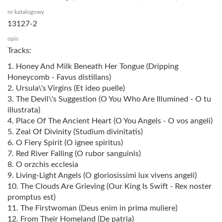
nr katalogowy
13127-2
opis
Tracks:
1. Honey And Milk Beneath Her Tongue (Dripping
Honeycomb - Favus distillans)
2. Ursula\'s Virgins (Et ideo puelle)
3. The Devil\'s Suggestion (O You Who Are Illumined - O tu
illustrata)
4. Place Of The Ancient Heart (O You Angels - O vos angeli)
5. Zeal Of Divinity (Studium divinitatis)
6. O Fiery Spirit (O ignee spiritus)
7. Red River Falling (O rubor sanguinis)
8. O orzchis ecclesia
9. Living-Light Angels (O gloriosissimi lux vivens angeli)
10. The Clouds Are Grieving (Our King Is Swift - Rex noster
promptus est)
11. The Firstwoman (Deus enim in prima muliere)
12. From Their Homeland (De patria)