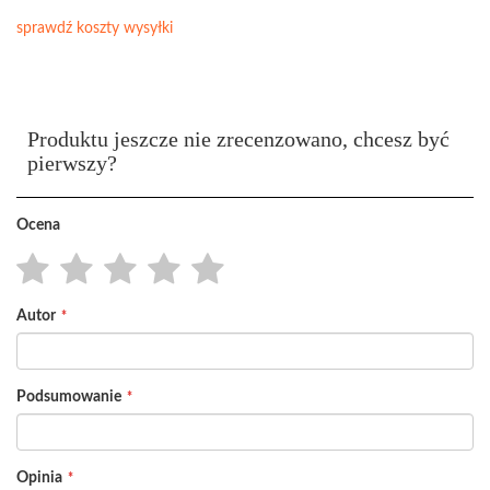
sprawdź koszty wysyłki
Produktu jeszcze nie zrecenzowano, chcesz być
pierwszy?
Ocena
1
2
3
4
5
Autor
star
stars
stars
stars
stars
Podsumowanie
Opinia