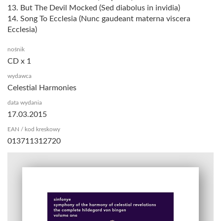
13. But The Devil Mocked (Sed diabolus in invidia)
14. Song To Ecclesia (Nunc gaudeant materna viscera
Ecclesia)
nośnik
CD x 1
wydawca
Celestial Harmonies
data wydania
17.03.2015
EAN / kod kreskowy
013711312720