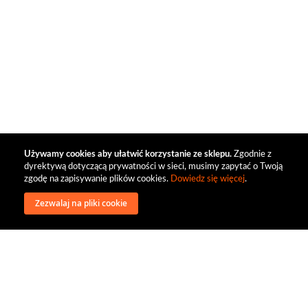
Używamy cookies aby ułatwić korzystanie ze sklepu.
Zgodnie z
dyrektywą dotyczącą prywatności w sieci, musimy zapytać o Twoją
zgodę na zapisywanie plików cookies.
Dowiedz się więcej
.
Zezwalaj na pliki cookie
wysyłka