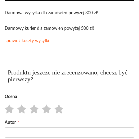
Darmowa wysyłka dla zamówień powyżej 300 zł!
Darmowy kurier dla zamówień powyżej 500 zł!
sprawdź koszty wysyłki
Produktu jeszcze nie zrecenzowano, chcesz być
pierwszy?
Ocena
1
2
3
4
5
Autor
star
stars
stars
stars
stars