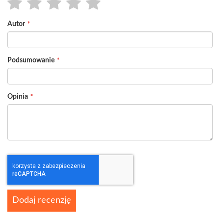
1
2
3
4
5
Autor
star
stars
stars
stars
stars
Podsumowanie
Opinia
Dodaj recenzję