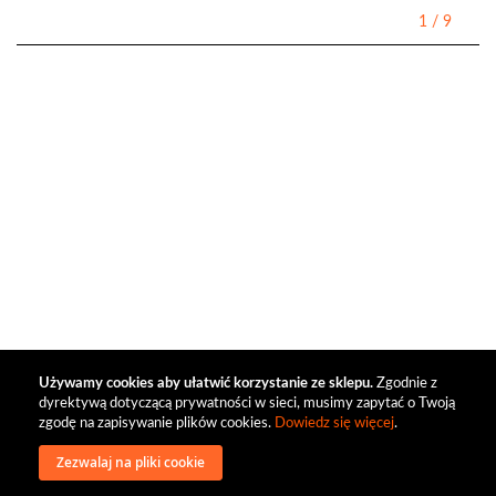
1
/
9
Używamy cookies aby ułatwić korzystanie ze sklepu.
Zgodnie z
dyrektywą dotyczącą prywatności w sieci, musimy zapytać o Twoją
zgodę na zapisywanie plików cookies.
Dowiedz się więcej
.
Zezwalaj na pliki cookie