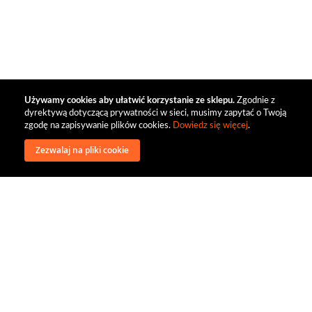
Używamy cookies aby ułatwić korzystanie ze sklepu.
Zgodnie z
dyrektywą dotyczącą prywatności w sieci, musimy zapytać o Twoją
zgodę na zapisywanie plików cookies.
Dowiedz się więcej
.
Zezwalaj na pliki cookie
wysyłka
regulamin
recenzje
o firmie