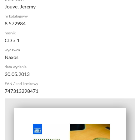
Jouve, Jeremy
nr katalogowy
8.572984
nośnik
CD x 1
wydawca
Naxos
data wydania
30.05.2013
EAN / kod kreskowy
747313298471