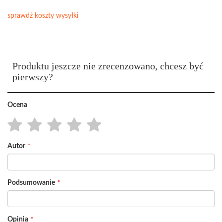
sprawdź koszty wysyłki
Produktu jeszcze nie zrecenzowano, chcesz być
pierwszy?
Ocena
1
2
3
4
5
Autor
star
stars
stars
stars
stars
Podsumowanie
Opinia