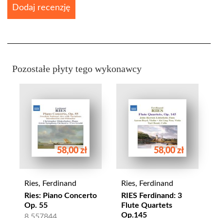
Dodaj recenzję
Pozostałe płyty tego wykonawcy
58,00 zł
58,00 zł
Ries, Ferdinand
Ries, Ferdinand
Ries: Piano Concerto
RIES Ferdinand: 3
Op. 55
Flute Quartets
Op.145
8.557844