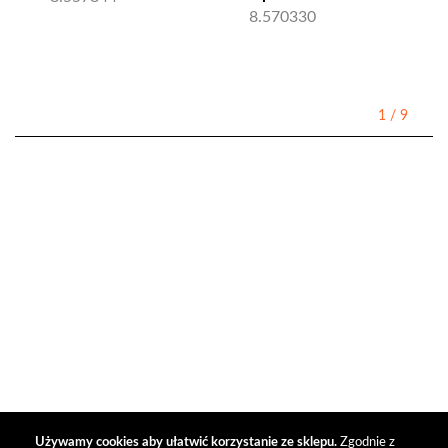
8.570330
1
/
9
Używamy cookies aby ułatwić korzystanie ze sklepu.
Zgodnie z