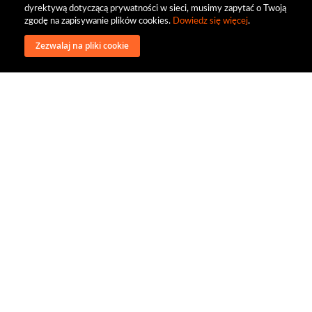
dyrektywą dotyczącą prywatności w sieci, musimy zapytać o Twoją
zgodę na zapisywanie plików cookies.
Dowiedz się więcej
.
Zezwalaj na pliki cookie
wysyłka
regulamin
recenzje
o firmie
dystrybucja
nasi kontrahenci
kontakt
polityka prywatności
RODO