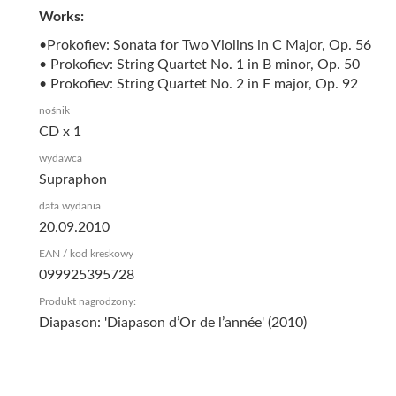
Works:
•Prokofiev: Sonata for Two Violins in C Major, Op. 56
• Prokofiev: String Quartet No. 1 in B minor, Op. 50
• Prokofiev: String Quartet No. 2 in F major, Op. 92
nośnik
CD x 1
wydawca
Supraphon
data wydania
20.09.2010
EAN / kod kreskowy
099925395728
Produkt nagrodzony:
Diapason: 'Diapason d’Or de l’année' (2010)