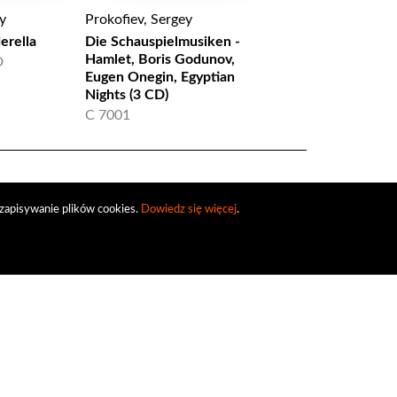
y
Prokofiev, Sergey
Prokofiev, Sergey
erella
Die Schauspielmusiken -
Prokofiev: Romeo an
Hamlet, Boris Godunov,
for Brass Band
D
Eugen Onegin, Egyptian
8.572193
Nights (3 CD)
C 7001
zapisywanie plików cookies.
Dowiedz się więcej
.