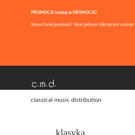
PROMOCJE (szukaj w PROMOCJE)
Nowa funkcjonalność! Teraz jednym kliknięciem można 
classical music distribution
klasyka