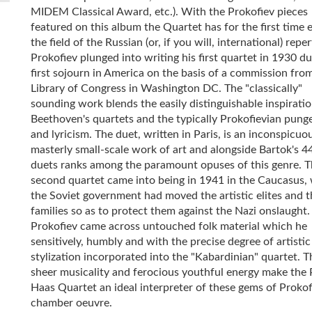
MIDEM Classical Award, etc.). With the Prokofiev pieces
featured on this album the Quartet has for the first time 
the field of the Russian (or, if you will, international) reper
Prokofiev plunged into writing his first quartet in 1930 du
first sojourn in America on the basis of a commission fro
Library of Congress in Washington DC. The "classically"
sounding work blends the easily distinguishable inspirati
Beethoven's quartets and the typically Prokofievian pung
and lyricism. The duet, written in Paris, is an inconspicuo
masterly small-scale work of art and alongside Bartok's 44
duets ranks among the paramount opuses of this genre. 
second quartet came into being in 1941 in the Caucasus,
the Soviet government had moved the artistic elites and t
families so as to protect them against the Nazi onslaught
Prokofiev came across untouched folk material which he
sensitively, humbly and with the precise degree of artistic
stylization incorporated into the "Kabardinian" quartet. T
sheer musicality and ferocious youthful energy make the 
Haas Quartet an ideal interpreter of these gems of Prokof
chamber oeuvre.