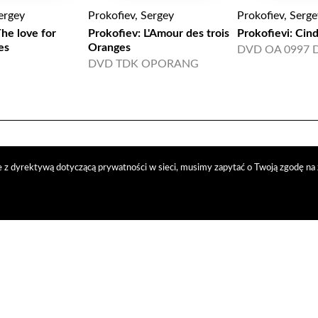
ergey
Prokofiev, Sergey
Prokofiev, Serge
The love for
Prokofiev: L'Amour des trois
Prokofievi: Cind
es
Oranges
DVD OA 0997 
DVD TDK OPORANG
 z dyrektywą dotyczącą prywatności w sieci, musimy zapytać o Twoją zgodę na 