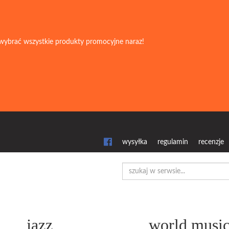
wybrać wszystkie produkty promocyjne naraz!
wysyłka
regulamin
recenzje
jazz
world musi