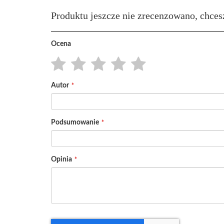
Produktu jeszcze nie zrecenzowano, chces
Ocena
1
2
3
4
5
Autor
star
stars
stars
stars
stars
Podsumowanie
Opinia