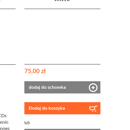
75,00 zł
dodaj do schowka
Dodaj do koszyka
 CDs
assic
lub
annes