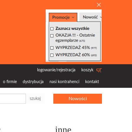
logowanie/rejestracja
koszyk
o firmie
dystrybucja
nasi kontrahenci
kontakt
Nowości
szukaj
c
inne