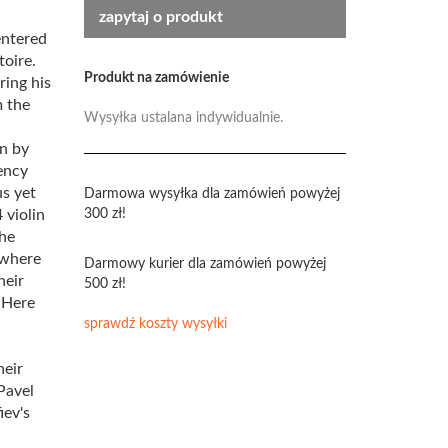
zapytaj o produkt
entered
toire.
Produkt na zamówienie
ring his
m the
Wysyłka ustalana indywidualnie.
on by
ency
us yet
Darmowa wysyłka dla zamówień powyżej
 violin
300 zł!
The
 where
Darmowy kurier dla zamówień powyżej
heir
500 zł!
. Here
sprawdź koszty wysyłki
heir
Pavel
iev's