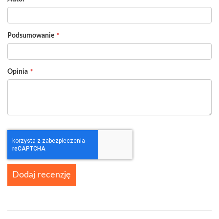
star
stars
stars
stars
stars
Podsumowanie
Opinia
Dodaj recenzję