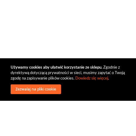
Używamy cookies aby ułatwić korzystanie ze sklepu.
Zgodnie z
dyrektywą dotyczącą prywatności w sieci, musimy zapytać o Twoją
zgodę na zapisywanie plików cookies.
Dowiedz się więcej
.
Zezwalaj na pliki cookie
wysyłka