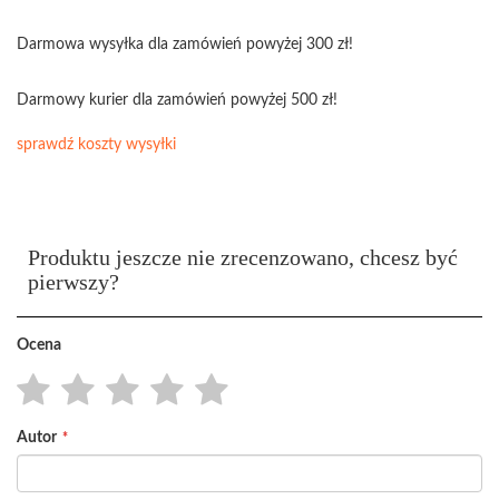
Darmowa wysyłka dla zamówień powyżej 300 zł!
Darmowy kurier dla zamówień powyżej 500 zł!
sprawdź koszty wysyłki
Produktu jeszcze nie zrecenzowano, chcesz być
pierwszy?
Ocena
1
2
3
4
5
Autor
star
stars
stars
stars
stars