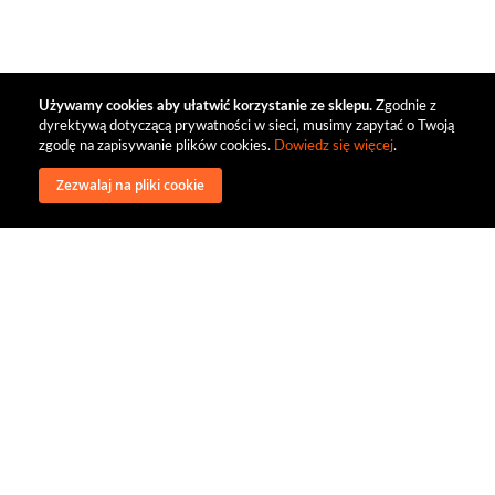
Używamy cookies aby ułatwić korzystanie ze sklepu.
Zgodnie z
dyrektywą dotyczącą prywatności w sieci, musimy zapytać o Twoją
zgodę na zapisywanie plików cookies.
Dowiedz się więcej
.
Zezwalaj na pliki cookie
wysyłka
regulamin
recenzje
o firmie
dystrybucja