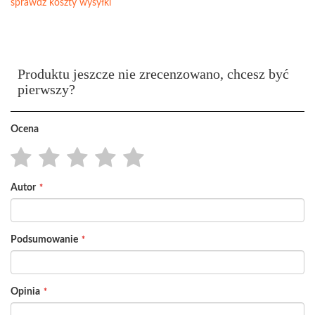
sprawdź koszty wysyłki
Produktu jeszcze nie zrecenzowano, chcesz być
pierwszy?
Ocena
1
2
3
4
5
Autor
star
stars
stars
stars
stars
Podsumowanie
Opinia