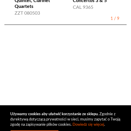
Quintet, Clarinet
Concertos 3 & 5
Quartets
CAL 9365
ZZT 080503
1
/
9
Używamy cookies aby ułatwić korzystanie ze sklepu.
Zgodnie z
dyrektywą dotyczącą prywatności w sieci, musimy zapytać o Twoją
zgodę na zapisywanie plików cookies.
Dowiedz się więcej
.