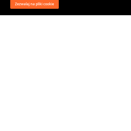
Zezwalaj na pliki cookie
wysyłka
regulamin
recenzje
o firmie
dystrybucja
nasi kontrahenci
kontakt
polityka prywatności
RODO
@classical music distribution