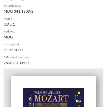
nr katalogowy
MDG 341 1309-2
nośnik
CD x 1
wydawca
MDG
data wydania
11.02.2009
EAN / kod kreskowy
760623130927