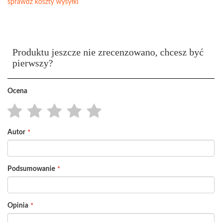
sprawdź koszty wysyłki
Produktu jeszcze nie zrecenzowano, chcesz być
pierwszy?
Ocena
1
2
3
4
5
Autor
star
stars
stars
stars
stars
Podsumowanie
Opinia