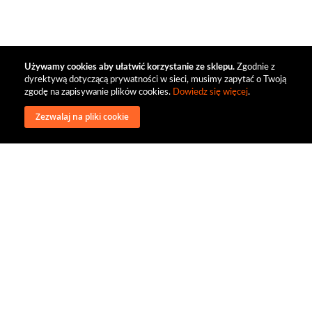
Używamy cookies aby ułatwić korzystanie ze sklepu.
Zgodnie z
dyrektywą dotyczącą prywatności w sieci, musimy zapytać o Twoją
zgodę na zapisywanie plików cookies.
Dowiedz się więcej
.
Zezwalaj na pliki cookie
wysyłka
regulamin
recenzje
o firmie
dystrybucja