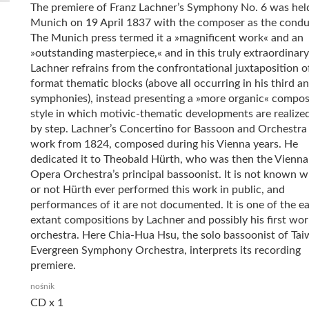
The premiere of Franz Lachner’s Symphony No. 6 was held
Munich on 19 April 1837 with the composer as the condu
The Munich press termed it a »magnificent work« and an
»outstanding masterpiece,« and in this truly extraordinar
Lachner refrains from the confrontational juxtaposition of
format thematic blocks (above all occurring in his third an
symphonies), instead presenting a »more organic« compos
style in which motivic-thematic developments are realize
by step. Lachner’s Concertino for Bassoon and Orchestra 
work from 1824, composed during his Vienna years. He
dedicated it to Theobald Hürth, who was then the Vienna
Opera Orchestra’s principal bassoonist. It is not known 
or not Hürth ever performed this work in public, and
performances of it are not documented. It is one of the ea
extant compositions by Lachner and possibly his first wo
orchestra. Here Chia-Hua Hsu, the solo bassoonist of Tai
Evergreen Symphony Orchestra, interprets its recording
premiere.
nośnik
CD x 1