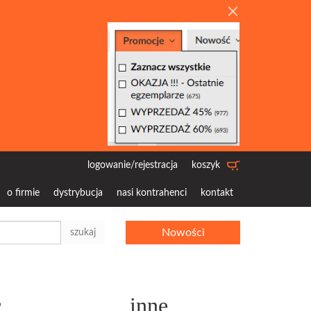
logowanie/rejestracja
koszyk
o firmie
dystrybucja
nasi kontrahenci
kontakt
Nowości
szukaj
c
inne