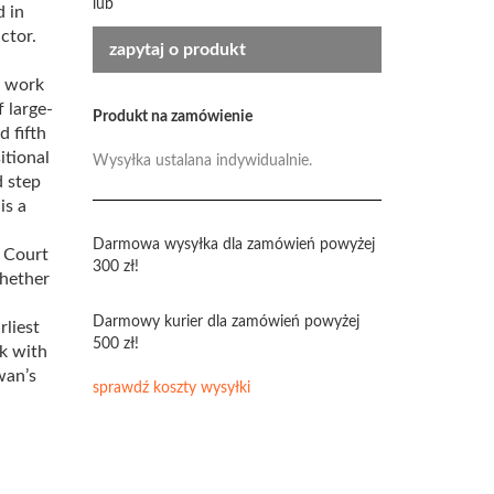
lub
 in
ctor.
zapytaj o produkt
y work
 large-
Produkt na zamówienie
d fifth
itional
Wysyłka ustalana indywidualnie.
d step
is a
Darmowa wysyłka dla zamówień powyżej
 Court
300 zł!
whether
Darmowy kurier dla zamówień powyżej
rliest
500 zł!
rk with
wan’s
sprawdź koszty wysyłki