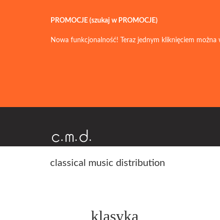
PROMOCJE (szukaj w PROMOCJE)
Nowa funkcjonalność! Teraz jednym kliknięciem można 
classical music distribution
klasyka