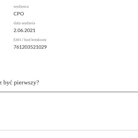
wydawca
CPO
data wydania
2.06.2021
EAN / kod kreskowy
761203521029
z być pierwszy?