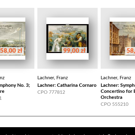
58,00 zł
99,00 zł
58,
anz
Lachner, Franz
Lachner, Franz
mphony No. 3;
Lachner: Catharina Cornaro
Lachner: Symph
re
Concertino for
CPO 777812
Orchestra
1
CPO 555210