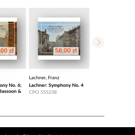
00 zł
58,00 zł
Lachner, Franz
ony No. 6;
Lachner: Symphony No. 4
 Bassoon &
CPO 555238