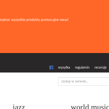
wybrać wszystkie produkty promocyjne naraz!
wysyłka
regulamin
recenzje
jazz
world musi