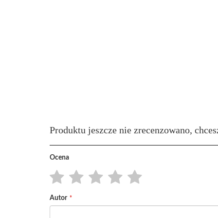
Produktu jeszcze nie zrecenzowano, chces
Ocena
1
2
3
4
5
Autor
star
stars
stars
stars
stars