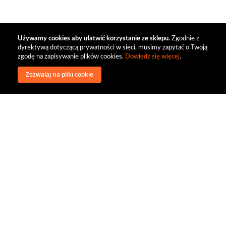
Używamy cookies aby ułatwić korzystanie ze sklepu.
Zgodnie z
dyrektywą dotyczącą prywatności w sieci, musimy zapytać o Twoją
zgodę na zapisywanie plików cookies.
Dowiedz się więcej
.
Zezwalaj na pliki cookie
wysyłka
regulamin
recenzje
o firmie
dystrybucja
nasi kontrahenci