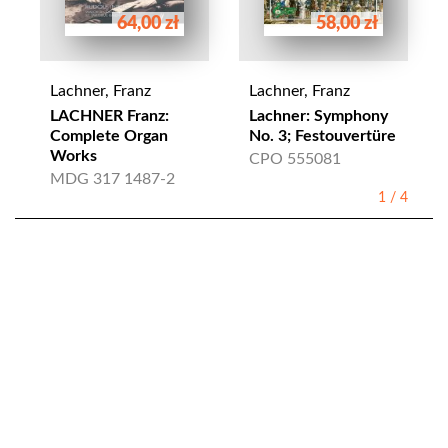
64,00 zł
58,00 zł
Lachner, Franz
Lachner, Franz
LACHNER Franz:
Lachner: Symphony
Complete Organ
No. 3; Festouvertüre
Works
CPO 555081
MDG 317 1487-2
1
/
4