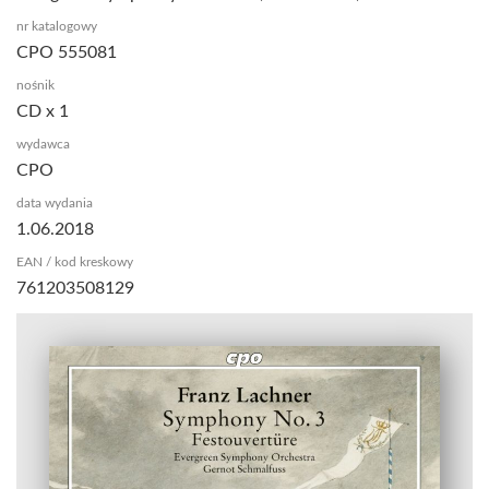
nr katalogowy
CPO 555081
nośnik
CD x 1
wydawca
CPO
data wydania
1.06.2018
EAN / kod kreskowy
761203508129