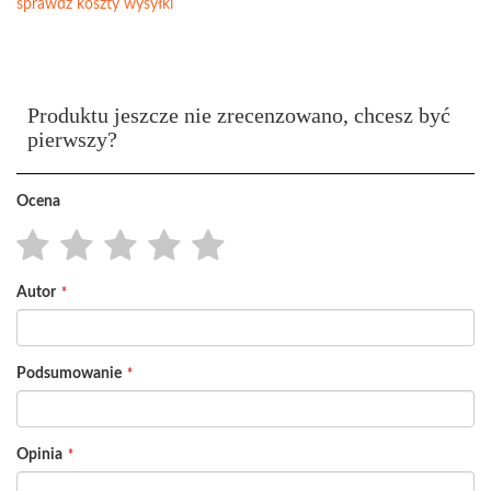
sprawdź koszty wysyłki
Produktu jeszcze nie zrecenzowano, chcesz być
pierwszy?
Ocena
1
2
3
4
5
Autor
star
stars
stars
stars
stars
Podsumowanie
Opinia