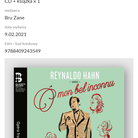
CD + książka x 1
wydawca
Bru Zane
data wydania
9.02.2021
EAN / kod kreskowy
9788409243549