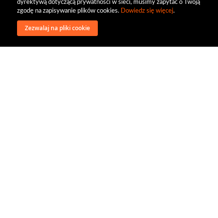
dyrektywą dotyczącą prywatności w sieci, musimy zapytać o Twoją
zgodę na zapisywanie plików cookies.
Dowiedz się więcej
.
Zezwalaj na pliki cookie
wysyłka
regulamin
recenzje
o firmie
dystrybucja
nasi kontrahenci
kontakt
polityka prywatności
RODO