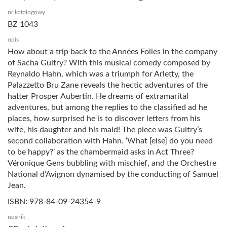
nr katalogowy
BZ 1043
opis
How about a trip back to the Années Folles in the company
of Sacha Guitry? With this musical comedy composed by
Reynaldo Hahn, which was a triumph for Arletty, the
Palazzetto Bru Zane reveals the hectic adventures of the
hatter Prosper Aubertin. He dreams of extramarital
adventures, but among the replies to the classified ad he
places, how surprised he is to discover letters from his
wife, his daughter and his maid! The piece was Guitry’s
second collaboration with Hahn. ‘What [else] do you need
to be happy?’ as the chambermaid asks in Act Three?
Véronique Gens bubbling with mischief, and the Orchestre
National d’Avignon dynamised by the conducting of Samuel
Jean.
ISBN: 978-84-09-24354-9
nośnik