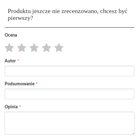
Produktu jeszcze nie zrecenzowano, chcesz być
pierwszy?
Ocena
1
2
3
4
5
Autor
star
stars
stars
stars
stars
Podsumowanie
Opinia