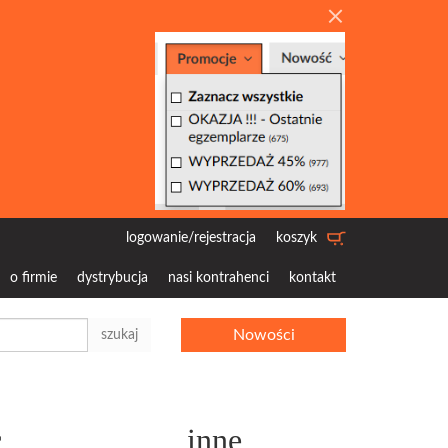
logowanie/rejestracja
koszyk
o firmie
dystrybucja
nasi kontrahenci
kontakt
Nowości
szukaj
c
inne