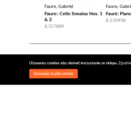
Faure, Gabriel
Faure, Gabri
Faure:: Cello Sonatas Nos. 1
Fauré: Pian
& 2
8.570938
8.557889
Używamy cookies aby ułatwić korzystanie ze sklepu.
Zgodnie
Zezwalaj na pliki cookie