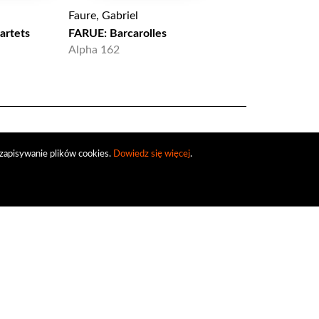
Faure, Gabriel
Faure, Gabriel
artets
FARUE: Barcarolles
Fauré: La bonne ch
op. 61, Piano Quart
Alpha 162
15
ZZT 110302
zapisywanie plików cookies.
Dowiedz się więcej
.