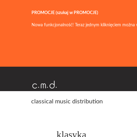
PROMOCJE (szukaj w PROMOCJE)
Nowa funkcjonalność! Teraz jednym kliknięciem można 
classical music distribution
klasyka