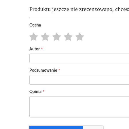
Produktu jeszcze nie zrecenzowano, chces
Ocena
1
2
3
4
5
Autor
star
stars
stars
stars
stars
Podsumowanie
Opinia