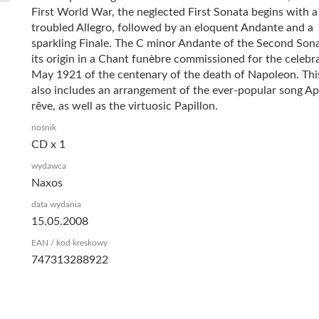
First World War, the neglected First Sonata begins with a
troubled Allegro, followed by an eloquent Andante and a
sparkling Finale. The C minor Andante of the Second Son
its origin in a Chant funèbre commissioned for the celebra
May 1921 of the centenary of the death of Napoleon. This
also includes an arrangement of the ever-popular song Ap
rêve, as well as the virtuosic Papillon.
nośnik
CD x 1
wydawca
Naxos
data wydania
15.05.2008
EAN / kod kreskowy
747313288922