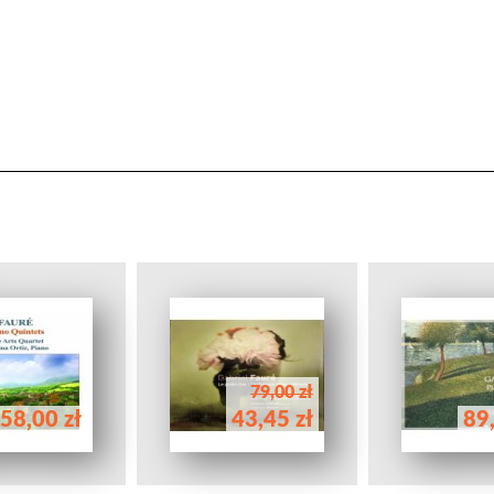
79,00 zł
58,00 zł
43,45 zł
89,