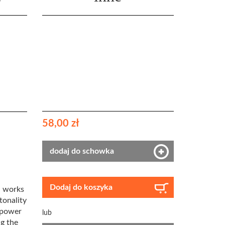
58,00 zł
dodaj do schowka
Dodaj do koszyka
n works
tonality
e power
lub
ng the