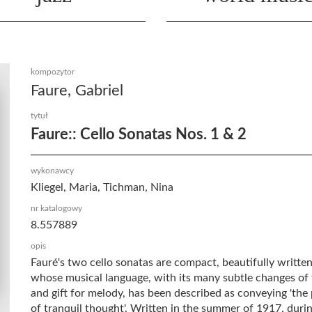
kompozytor
Faure, Gabriel
tytuł
Faure:: Cello Sonatas Nos. 1 & 2
wykonawcy
Kliegel, Maria, Tichman, Nina
nr katalogowy
8.557889
opis
Fauré's two cello sonatas are compact, beautifully writte
whose musical language, with its many subtle changes of 
and gift for melody, has been described as conveying 'th
of tranquil thought'. Written in the summer of 1917, duri