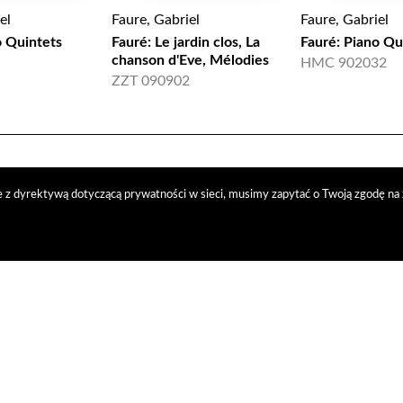
el
Faure, Gabriel
Faure, Gabriel
o Quintets
Fauré: Le jardin clos, La
Fauré: Piano Qu
chanson d'Eve, Mélodies
HMC 902032
ZZT 090902
 z dyrektywą dotyczącą prywatności w sieci, musimy zapytać o Twoją zgodę na 