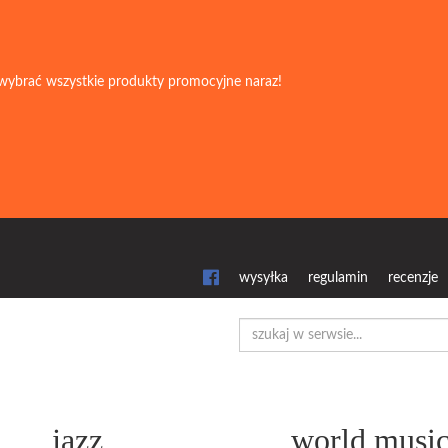
wybrać wszystkie produkty promocyjne naraz!
wysyłka
regulamin
recenzje
jazz
world musi