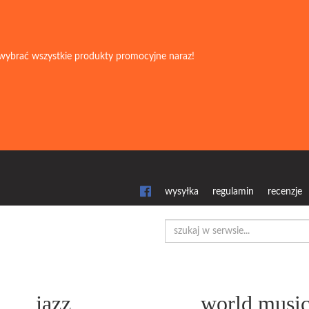
wybrać wszystkie produkty promocyjne naraz!
wysyłka
regulamin
recenzje
jazz
world musi