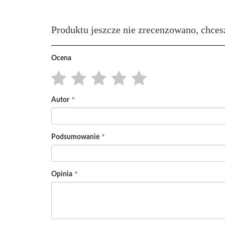
Produktu jeszcze nie zrecenzowano, chces
Ocena
1
2
3
4
5
Autor
star
stars
stars
stars
stars
Podsumowanie
Opinia