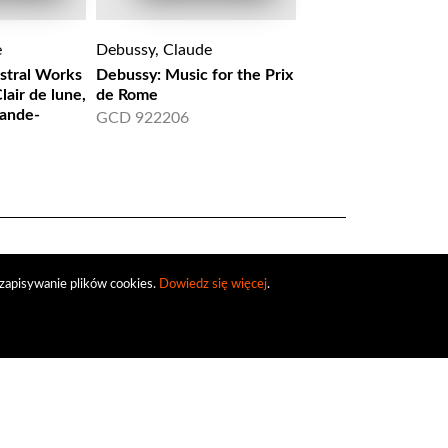
e
Debussy, Claude
Debussy, Claude
stral Works
Debussy: Music for the Prix
DEBUSSY: Images,
lair de lune,
de Rome
Sarabande, Danse,
sande-
ecossaise, La plus q
GCD 922206
8.572296
zapisywanie plików cookies.
Dowiedz się więcej
.