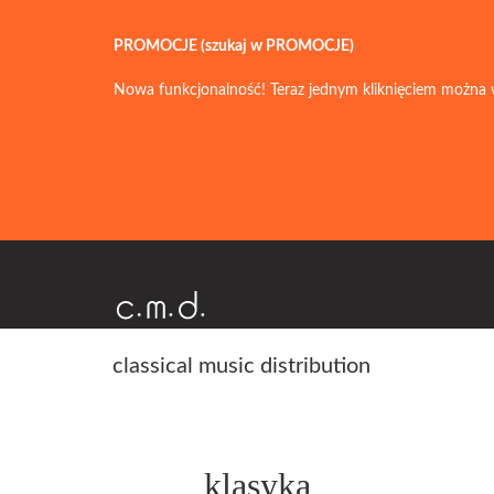
PROMOCJE (szukaj w PROMOCJE)
Nowa funkcjonalność! Teraz jednym kliknięciem można 
classical music distribution
klasyka