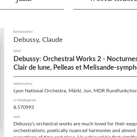
kompozytor
Debussy, Claude
tytuł
Debussy: Orchestral Works 2 - Nocturnes
Clair de lune, Pelleas et Melisande-symp
wykonawcy
Lyon National Orchestra, Märkl, Jun, MDR Rundfunkchor
nr katalogowy
8.570993
opis
Debussy’s orchestral works are much loved for their exqui
orchestrations, poetically nuanced harmonies and almost