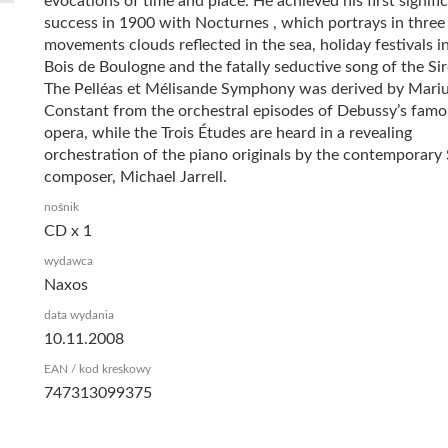
evocations of time and place. He achieved his first signifi
success in 1900 with Nocturnes , which portrays in three
movements clouds reflected in the sea, holiday festivals i
Bois de Boulogne and the fatally seductive song of the Sir
The Pelléas et Mélisande Symphony was derived by Mari
Constant from the orchestral episodes of Debussy’s fam
opera, while the Trois Études are heard in a revealing
orchestration of the piano originals by the contemporary
composer, Michael Jarrell.
nośnik
CD x 1
wydawca
Naxos
data wydania
10.11.2008
EAN / kod kreskowy
747313099375