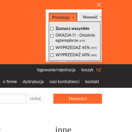
logowanie/rejestracja
koszyk
o firmie
dystrybucja
nasi kontrahenci
kontakt
Nowości
szukaj
c
inne