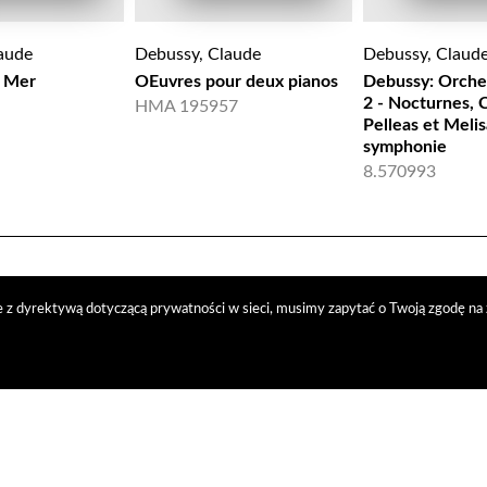
aude
Debussy, Claude
Debussy, Claud
a Mer
OEuvres pour deux pianos
Debussy: Orche
2 - Nocturnes, C
HMA 195957
Pelleas et Meli
symphonie
8.570993
 z dyrektywą dotyczącą prywatności w sieci, musimy zapytać o Twoją zgodę na 