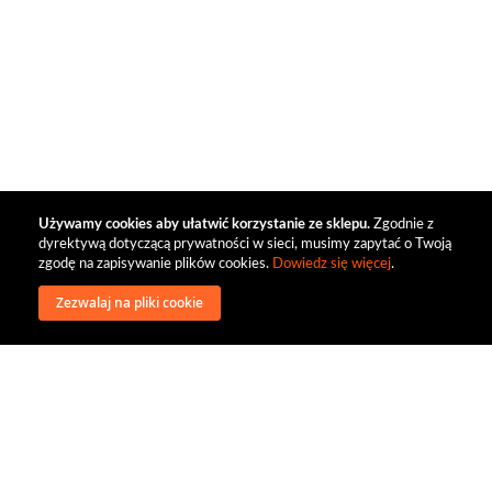
Używamy cookies aby ułatwić korzystanie ze sklepu.
Zgodnie z
dyrektywą dotyczącą prywatności w sieci, musimy zapytać o Twoją
zgodę na zapisywanie plików cookies.
Dowiedz się więcej
.
Zezwalaj na pliki cookie
wysyłka
regulamin