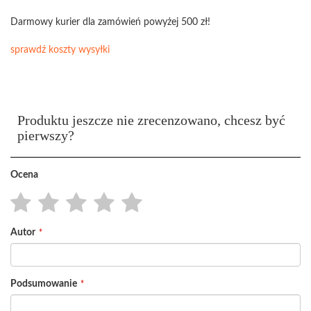
Darmowy kurier dla zamówień powyżej 500 zł!
sprawdź koszty wysyłki
Produktu jeszcze nie zrecenzowano, chcesz być
pierwszy?
Ocena
1
2
3
4
5
Autor
star
stars
stars
stars
stars
Podsumowanie