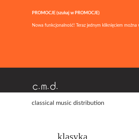
PROMOCJE (szukaj w PROMOCJE)
Nowa funkcjonalność! Teraz jednym kliknięciem można 
classical music distribution
klasyka