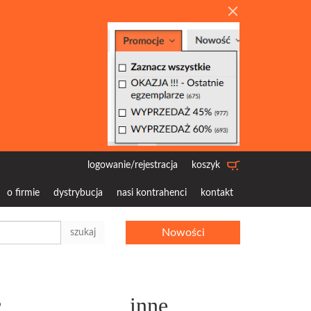
logowanie/rejestracja
koszyk
o firmie
dystrybucja
nasi kontrahenci
kontakt
Nowości
szukaj
c
inne