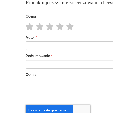
Produktu jeszcze nie zrecenzowano, chces
Ocena
1
2
3
4
5
Autor
star
stars
stars
stars
stars
Podsumowanie
Opinia