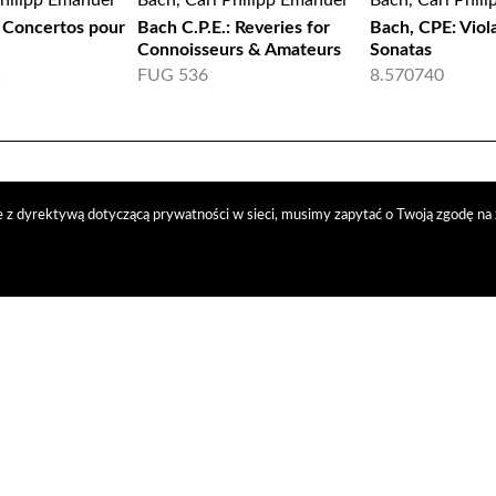
Philipp Emanuel
Bach, Carl Philipp Emanuel
Bach, Carl Phil
: Concertos pour
Bach C.P.E.: Reveries for
Bach, CPE: Viol
Connoisseurs & Amateurs
Sonatas
1
FUG 536
8.570740
 z dyrektywą dotyczącą prywatności w sieci, musimy zapytać o Twoją zgodę na 
trybucja
nasi kontrahenci
kontakt
polityka prywatności
RODO