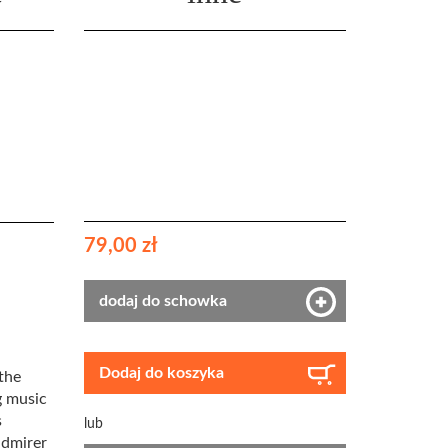
79,00 zł
dodaj do schowka
Dodaj do koszyka
the
g music
s
lub
admirer