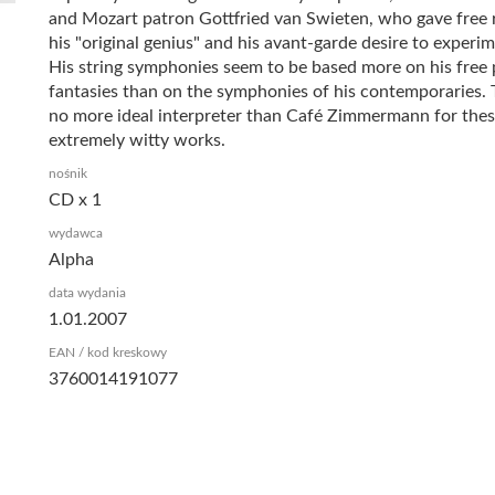
and Mozart patron Gottfried van Swieten, who gave free r
his "original genius" and his avant-garde desire to experim
His string symphonies seem to be based more on his free 
fantasies than on the symphonies of his contemporaries. 
no more ideal interpreter than Café Zimmermann for the
extremely witty works.
nośnik
CD x 1
wydawca
Alpha
data wydania
1.01.2007
EAN / kod kreskowy
3760014191077