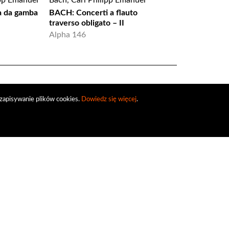
ipp Emanuel
Bach, Carl Philipp Emanuel
Bach, Carl Philipp 
a da gamba
BACH: Concerti a flauto
Bach, C.P.E.: Hamb
traverso obligato – II
Quartalsmusiken (2
Alpha 146
CPO 777594
zapisywanie plików cookies.
Dowiedz się więcej
.