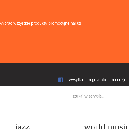
wybrać wszystkie produkty promocyjne naraz!
wysyłka
regulamin
recenzje
jazz
world musi