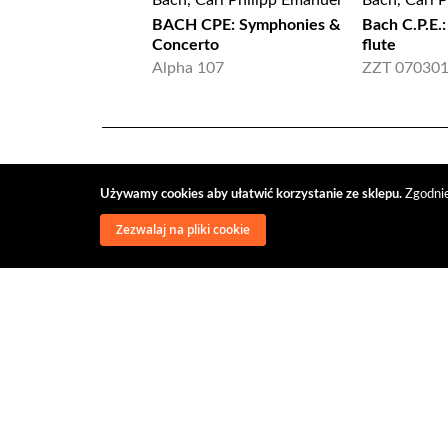
Bach, Carl Philipp Emanuel
Bach, Carl 
BACH CPE: Symphonies &
Bach C.P.E.
Concerto
flute
Alpha 107
ZZT 07030
Używamy cookies aby ułatwić korzystanie ze sklepu.
Zgodnie
Zezwalaj na pliki cookie
wysyłka
regulamin
recenzje
o firmie
dys