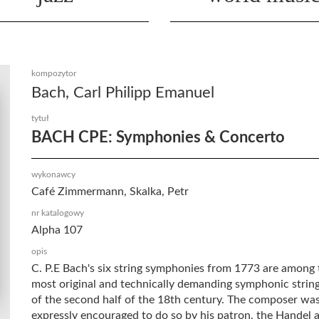
kompozytor
Bach, Carl Philipp Emanuel
tytuł
BACH CPE: Symphonies & Concerto
wykonawcy
Café Zimmermann, Skalka, Petr
nr katalogowy
Alpha 107
opis
C. P.E Bach's six string symphonies from 1773 are among 
most original and technically demanding symphonic strin
of the second half of the 18th century. The composer wa
expressly encouraged to do so by his patron, the Handel 