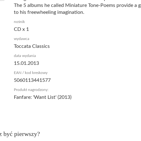
The 5 albums he called Miniature Tone-Poems provide a 
to his freewheeling imagination.
nośnik
CD x 1
wydawca
Toccata Classics
data wydania
15.01.2013
EAN / kod kreskowy
5060113441577
Produkt nagrodzony:
Fanfare: 'Want List' (2013)
z być pierwszy?