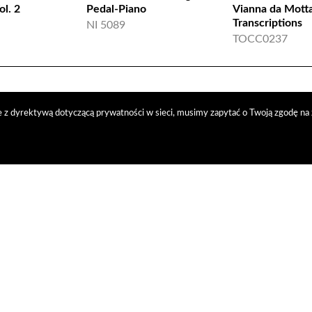
ol. 2
Pedal-Piano
Vianna da Mott
Transcriptions
NI 5089
TOCC0237
 z dyrektywą dotyczącą prywatności w sieci, musimy zapytać o Twoją zgodę na 
trybucja
nasi kontrahenci
kontakt
polityka prywatności
RODO