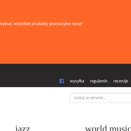
wybrać wszystkie produkty promocyjne naraz!
wysyłka
regulamin
recenzje
jazz
world musi