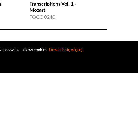
a
Transcriptions Vol. 1 -
PCL 10189
Mozart
TOCC 0240
zapisywanie plików cookies.
Dowiedz się więcej
.