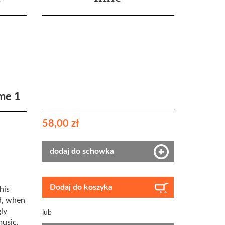
me 1
58,00 zł
dodaj do schowka
Dodaj do koszyka
his
d, when
gly
lub
music.