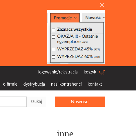
logowanie/rejestracja
koszyk
o firmie
dystrybucja
nasi kontrahenci
kontakt
Nowości
szukaj
c
inne