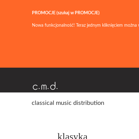
PROMOCJE (szukaj w PROMOCJE)
Nowa funkcjonalność! Teraz jednym kliknięciem można 
classical music distribution
klasyka