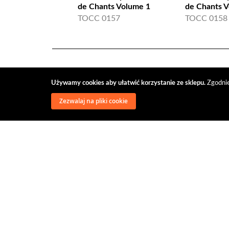
de Chants Volume 1
de Chants V
TOCC 0157
TOCC 0158
Używamy cookies aby ułatwić korzystanie ze sklepu.
Zgodnie
Zezwalaj na pliki cookie
wysyłka
regulamin
recenzje
o firmie
dys
@classical music distribution