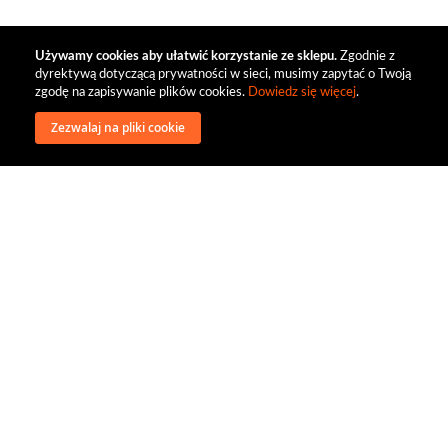
Używamy cookies aby ułatwić korzystanie ze sklepu.
Zgodnie z
dyrektywą dotyczącą prywatności w sieci, musimy zapytać o Twoją
zgodę na zapisywanie plików cookies.
Dowiedz się więcej
.
Zezwalaj na pliki cookie
wysyłka
regulamin
recenzje
o firmie
dystrybucja
nasi kontrahenci