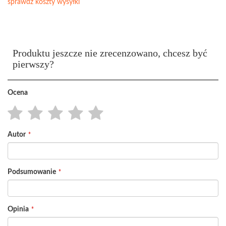
sprawdź koszty wysyłki
Produktu jeszcze nie zrecenzowano, chcesz być
pierwszy?
Ocena
1
2
3
4
5
Autor
star
stars
stars
stars
stars
Podsumowanie
Opinia