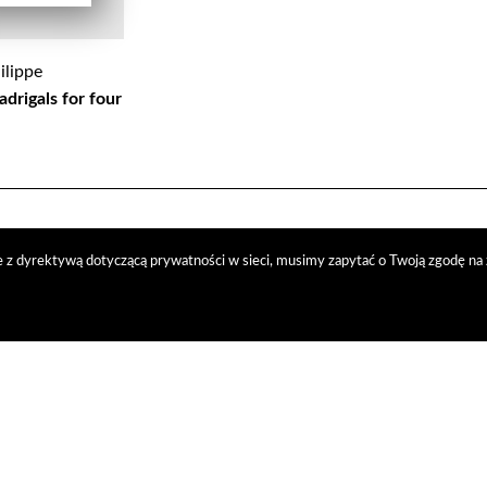
ilippe
drigals for four
 z dyrektywą dotyczącą prywatności w sieci, musimy zapytać o Twoją zgodę na 