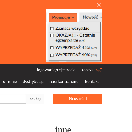
logowanie/rejestracja
koszyk
o firmie
dystrybucja
nasi kontrahenci
kontakt
Nowości
szukaj
c
inne