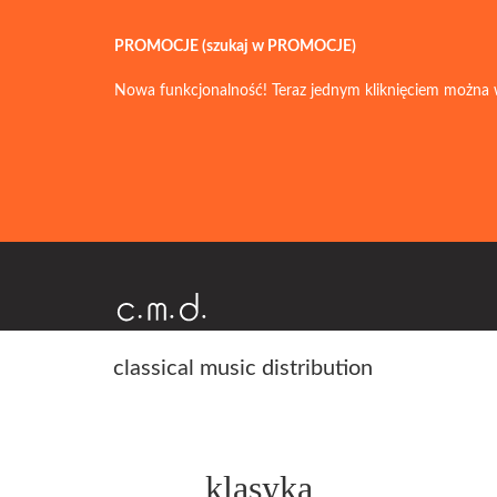
PROMOCJE (szukaj w PROMOCJE)
Nowa funkcjonalność! Teraz jednym kliknięciem można 
classical music distribution
klasyka