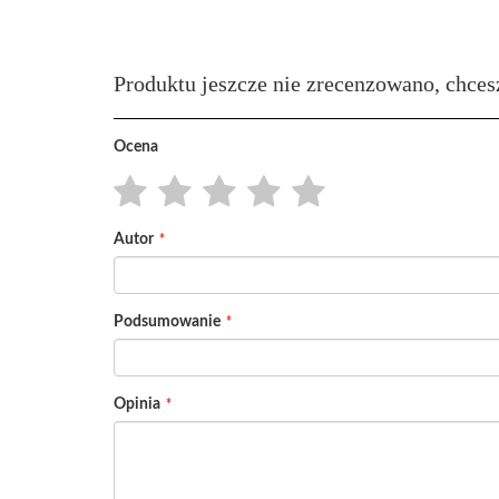
Produktu jeszcze nie zrecenzowano, chces
Ocena
1
2
3
4
5
Autor
star
stars
stars
stars
stars
Podsumowanie
Opinia