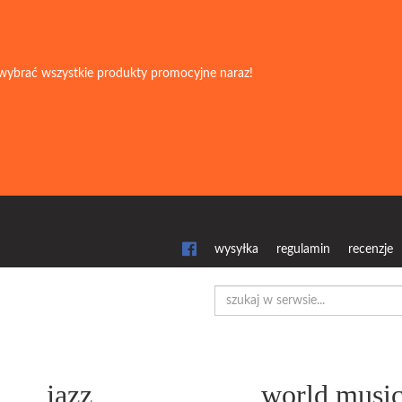
wybrać wszystkie produkty promocyjne naraz!
wysyłka
regulamin
recenzje
jazz
world musi