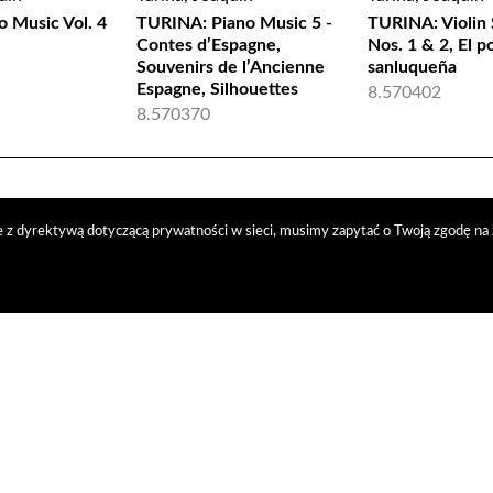
o Music Vol. 4
TURINA: Piano Music 5 -
TURINA: Violin
Contes d’Espagne,
Nos. 1 & 2, El 
Souvenirs de l’Ancienne
sanluqueña
Espagne, Silhouettes
8.570402
8.570370
 z dyrektywą dotyczącą prywatności w sieci, musimy zapytać o Twoją zgodę na 
trybucja
nasi kontrahenci
kontakt
polityka prywatności
RODO