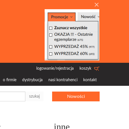
logowanie/rejestracja
koszyk
o firmie
dystrybucja
nasi kontrahenci
kontakt
Nowości
szukaj
c
inne