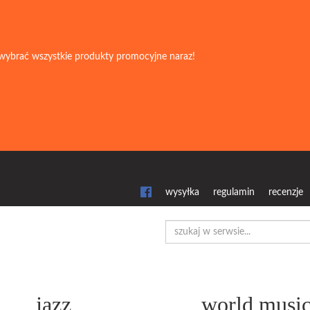
wybrać wszystkie produkty promocyjne naraz!
wysyłka
regulamin
recenzje
jazz
world musi