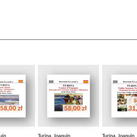
5
58,00 zł
58,00 zł
31,
uín
Turina, Joaquín
Turina, Joaquín