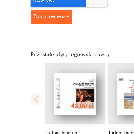
Dodaj recenzję
Pozostałe płyty tego wykonawcy
43,00 zł
Turina, Joaquín
Turina, Joaq