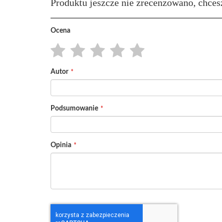
Produktu jeszcze nie zrecenzowano, chces
Ocena
1
2
3
4
5
Autor
star
stars
stars
stars
stars
Podsumowanie
Opinia