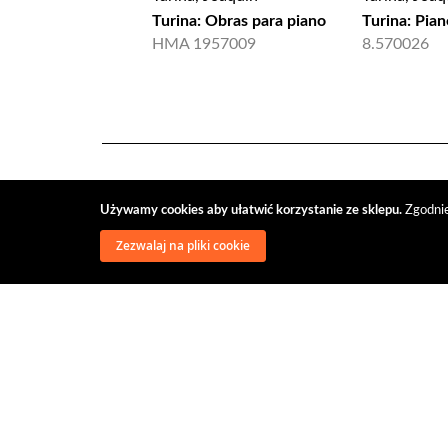
Turina: Obras para piano
Turina: Pian
HMA 1957009
8.570026
Używamy cookies aby ułatwić korzystanie ze sklepu.
Zgodnie
Zezwalaj na pliki cookie
wysyłka
regulamin
recenzje
o firmie
dys