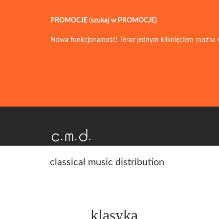
PROMOCJE (szukaj w PROMOCJE)
Nowa funkcjonalność! Teraz jednym kliknięciem można 
classical music distribution
klasyka