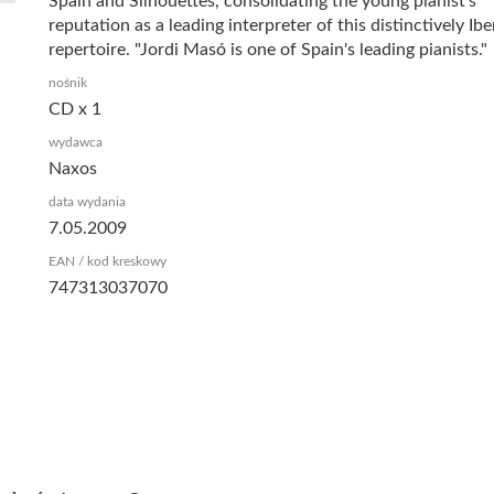
Spain and Silhouettes, consolidating the young pianist's
reputation as a leading interpreter of this distinctively Ibe
repertoire. "Jordi Masó is one of Spain's leading pianists."
nośnik
CD x 1
wydawca
Naxos
data wydania
7.05.2009
EAN / kod kreskowy
747313037070