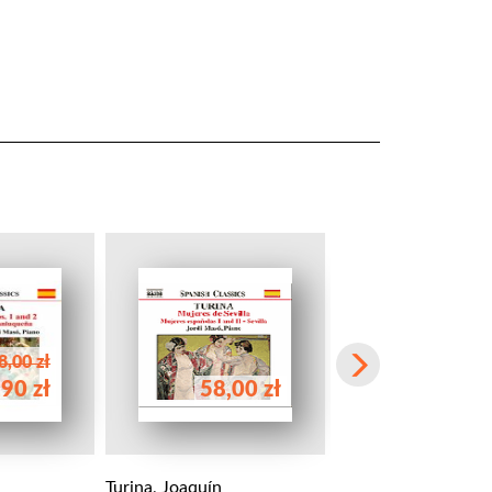
8,00 zł
90 zł
58,00 zł
58,00 
Turina, Joaquín
Turina, Joaquín