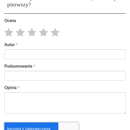
pierwszy?
Ocena
1
2
3
4
5
Autor
star
stars
stars
stars
stars
Podsumowanie
Opinia