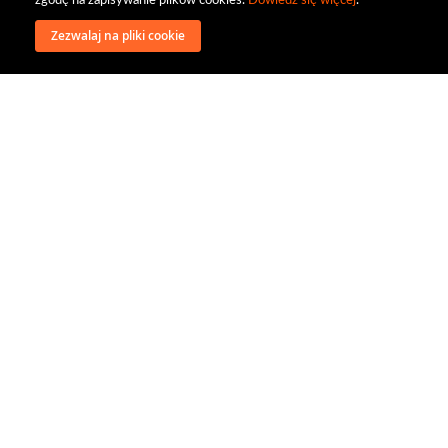
zgodę na zapisywanie plików cookies.
Dowiedz się więcej
.
Zezwalaj na pliki cookie
wysyłka
regulamin
recenzje
o firmie
dystrybucja
nasi kontrahenci
kontakt
polityka prywatności
RODO