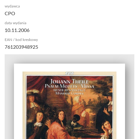
wydawca
CPO
data wydania
10.11.2006
EAN / kod kreskowy
761203948925