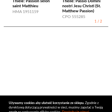
Thiele: Passion selon
Theile: Passio Domini
saint Matthieu
nostri Jesu Christi (St.
Matthew Passion)
HMA 1951159
CPO 555285
1
/
2
Używamy cookies aby ułatwić korzystanie ze sklepu.
Zgodnie z
dyrektywą dotyczącą prywatności w sieci, musimy zapytać o Twoją