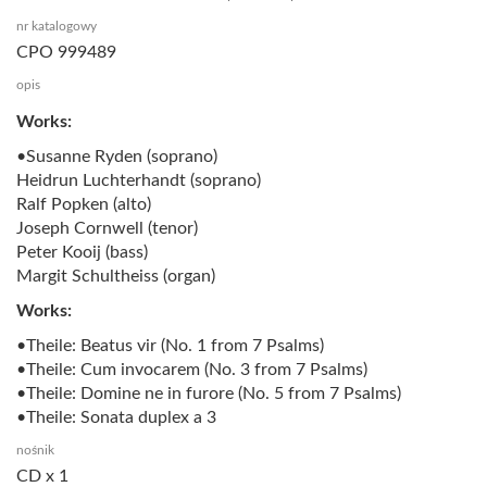
nr katalogowy
CPO 999489
opis
Works:
•Susanne Ryden (soprano)
Heidrun Luchterhandt (soprano)
Ralf Popken (alto)
Joseph Cornwell (tenor)
Peter Kooij (bass)
Margit Schultheiss (organ)
Works:
•Theile: Beatus vir (No. 1 from 7 Psalms)
•Theile: Cum invocarem (No. 3 from 7 Psalms)
•Theile: Domine ne in furore (No. 5 from 7 Psalms)
•Theile: Sonata duplex a 3
nośnik
CD x 1