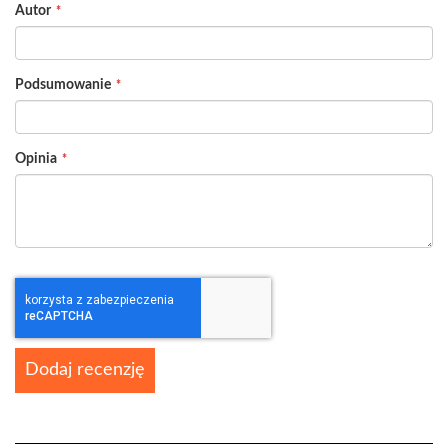
Autor
star
stars
stars
stars
stars
Podsumowanie
Opinia
Dodaj recenzję