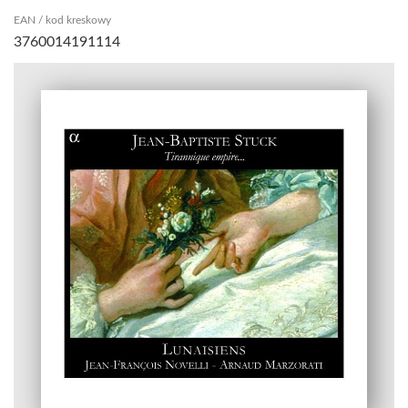
EAN / kod kreskowy
3760014191114