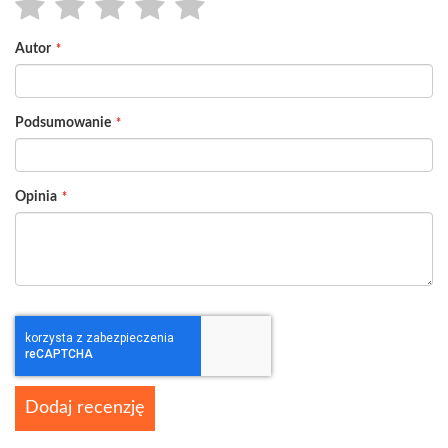
1
2
3
4
5
Autor
star
stars
stars
stars
stars
Podsumowanie
Opinia
Dodaj recenzję