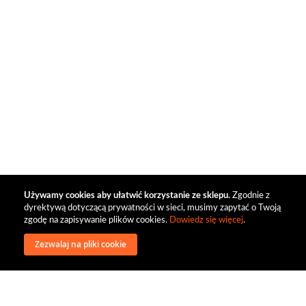
Używamy cookies aby ułatwić korzystanie ze sklepu.
Zgodnie z
dyrektywą dotyczącą prywatności w sieci, musimy zapytać o Twoją
zgodę na zapisywanie plików cookies.
Dowiedz się więcej
.
Zezwalaj na pliki cookie