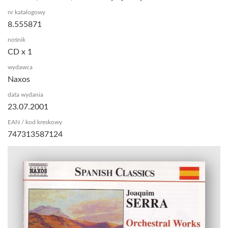
nr katalogowy
8.555871
nośnik
CD x 1
wydawca
Naxos
data wydania
23.07.2001
EAN / kod kreskowy
747313587124