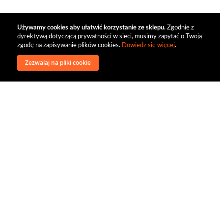
Używamy cookies aby ułatwić korzystanie ze sklepu.
Zgodnie z
dyrektywą dotyczącą prywatności w sieci, musimy zapytać o Twoją
zgodę na zapisywanie plików cookies.
Dowiedz się więcej
.
Zezwalaj na pliki cookie
wysyłka
regulamin
recenzje
o firmie
dystrybucja
nasi kontrahenci