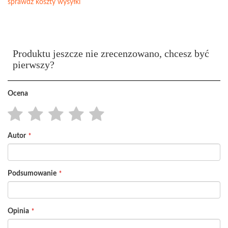
sprawdź koszty wysyłki
Produktu jeszcze nie zrecenzowano, chcesz być
pierwszy?
Ocena
1
2
3
4
5
Autor
star
stars
stars
stars
stars
Podsumowanie
Opinia