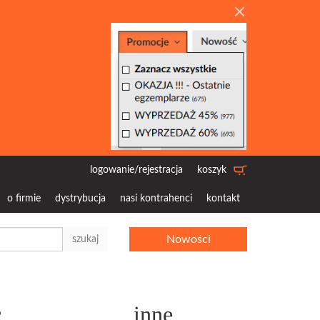
logowanie/rejestracja
koszyk
o firmie
dystrybucja
nasi kontrahenci
kontakt
Nowości
szukaj
c
inne