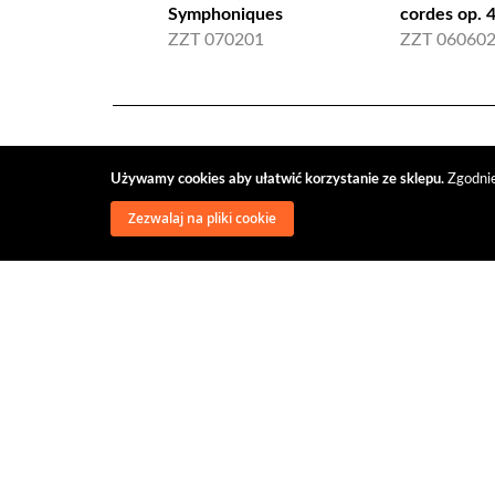
Symphoniques
cordes op. 
ZZT 070201
ZZT 06060
Używamy cookies aby ułatwić korzystanie ze sklepu.
Zgodnie
Zezwalaj na pliki cookie
wysyłka
regulamin
recenzje
o firmie
dys
@classical music distribution