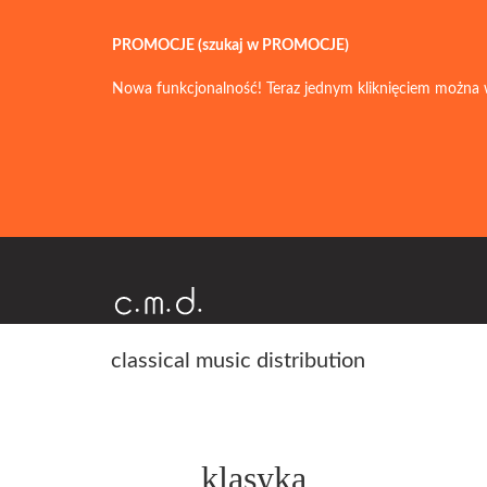
PROMOCJE (szukaj w PROMOCJE)
Nowa funkcjonalność! Teraz jednym kliknięciem można 
classical music distribution
klasyka