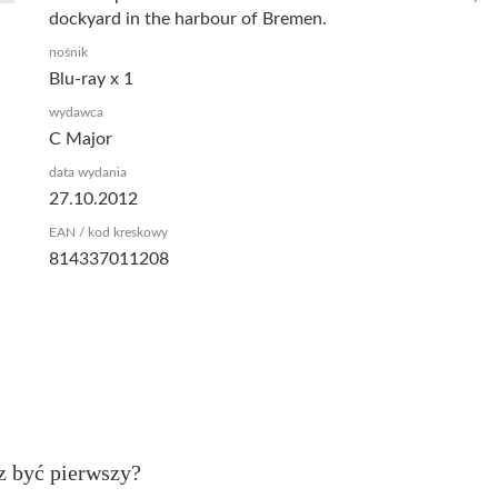
dockyard in the harbour of Bremen.
nośnik
Blu-ray x 1
wydawca
C Major
data wydania
27.10.2012
EAN / kod kreskowy
814337011208
z być pierwszy?