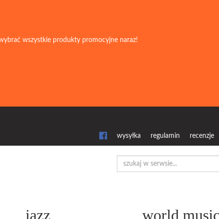
wybrać wszystkie produkty promocyjne naraz!
wysyłka
regulamin
recenzje
jazz
world musi