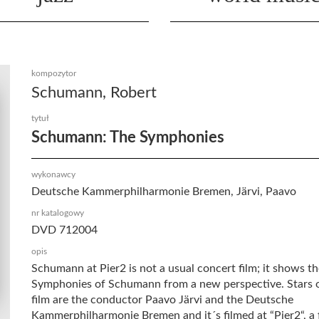
kompozytor
Schumann, Robert
tytuł
Schumann: The Symphonies
wykonawcy
Deutsche Kammerphilharmonie Bremen, Järvi, Paavo
nr katalogowy
DVD 712004
opis
Schumann at Pier2 is not a usual concert film; it shows th
Symphonies of Schumann from a new perspective. Stars o
film are the conductor Paavo Järvi and the Deutsche
Kammerphilharmonie Bremen and it´s filmed at “Pier2“, a