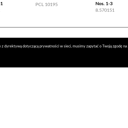
41
Nos. 1-3
PCL 10195
2
8.570151
 z dyrektywą dotyczącą prywatności w sieci, musimy zapytać o Twoją zgodę na 
trybucja
nasi kontrahenci
kontakt
polityka prywatności
RODO