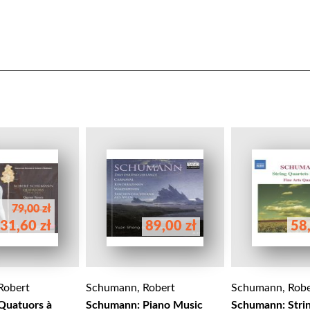
79,00 zł
31,60 zł
89,00 zł
58,
Robert
Schumann, Robert
Schumann, Robe
Quatuors à
Schumann: Piano Music
Schumann: Stri