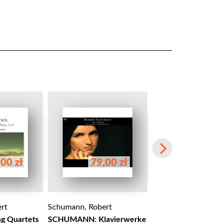
00 zł
79,00 zł
58,00 
rt
Schumann, Robert
Schumann, Robert
ng Quartets
SCHUMANN: Klavierwerke
Schumann: - Songs V