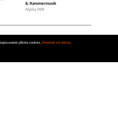
& Kammermusik
8.557076
Alpha 098
zapisywanie plików cookies.
Dowiedz się więcej
.