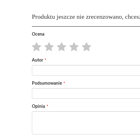
Produktu jeszcze nie zrecenzowano, chces
Ocena
1
2
3
4
5
Autor
star
stars
stars
stars
stars
Podsumowanie
Opinia