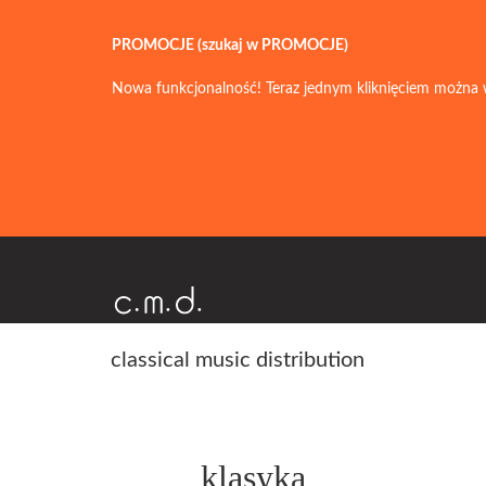
PROMOCJE (szukaj w PROMOCJE)
Nowa funkcjonalność! Teraz jednym kliknięciem można 
classical music distribution
klasyka