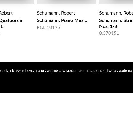
Robert
Schumann, Robert
Schumann, Robe
Quatuors à
Schumann: Piano Music
Schumann: Stri
41
Nos. 1-3
PCL 10195
2
8.570151
 z dyrektywą dotyczącą prywatności w sieci, musimy zapytać o Twoją zgodę na 