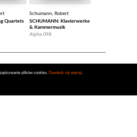
rt
Schumann, Robert
Schumann, Robert
ng Quartets
SCHUMANN: Klavierwerke
Schumann: - Songs V
& Kammermusik
8.557076
Alpha 098
zapisywanie plików cookies.
Dowiedz się więcej
.