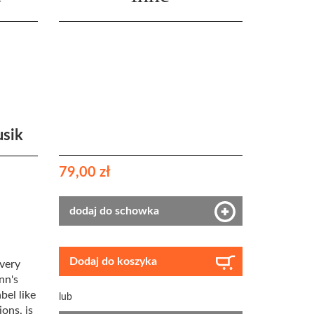
sik
79,00 zł
dodaj do schowka
Dodaj do koszyka
 very
nn's
bel like
lub
ons, is