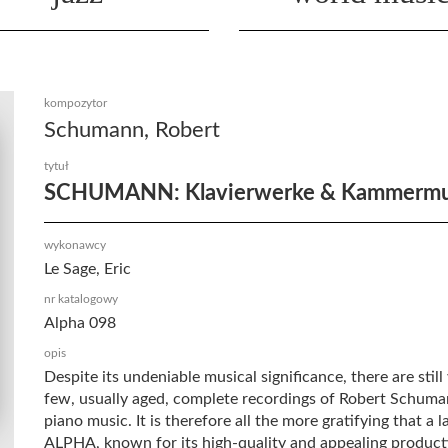
kompozytor
Schumann, Robert
tytuł
SCHUMANN: Klavierwerke & Kammermu
wykonawcy
Le Sage, Eric
nr katalogowy
Alpha 098
opis
Despite its undeniable musical significance, there are still
few, usually aged, complete recordings of Robert Schuma
piano music. It is therefore all the more gratifying that a la
ALPHA, known for its high-quality and appealing producti