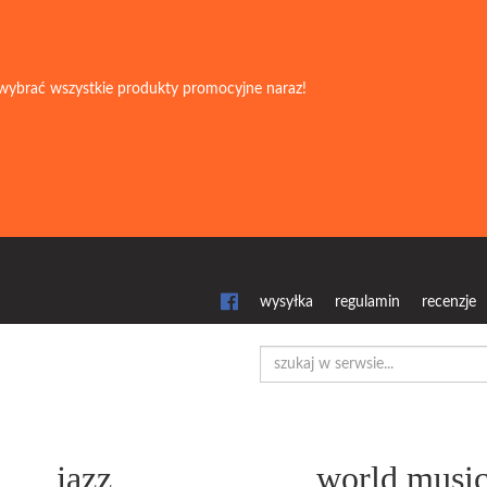
wybrać wszystkie produkty promocyjne naraz!
wysyłka
regulamin
recenzje
jazz
world musi