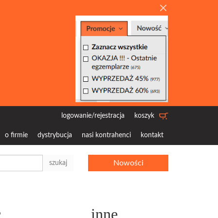
logowanie/rejestracja
koszyk
o firmie
dystrybucja
nasi kontrahenci
kontakt
Nowości
szukaj
c
inne