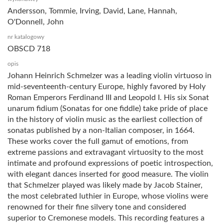
Andersson, Tommie, Irving, David, Lane, Hannah,
O'Donnell, John
nr katalogowy
OBSCD 718
opis
Johann Heinrich Schmelzer was a leading violin virtuoso in
mid-seventeenth-century Europe, highly favored by Holy
Roman Emperors Ferdinand III and Leopold I. His six Sonat
unarum fidium (Sonatas for one fiddle) take pride of place
in the history of violin music as the earliest collection of
sonatas published by a non-Italian composer, in 1664.
These works cover the full gamut of emotions, from
extreme passions and extravagant virtuosity to the most
intimate and profound expressions of poetic introspection,
with elegant dances inserted for good measure. The violin
that Schmelzer played was likely made by Jacob Stainer,
the most celebrated luthier in Europe, whose violins were
renowned for their fine silvery tone and considered
superior to Cremonese models. This recording features a