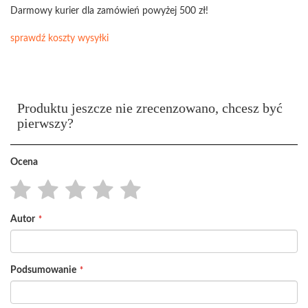
Darmowy kurier dla zamówień powyżej 500 zł!
sprawdź koszty wysyłki
Produktu jeszcze nie zrecenzowano, chcesz być
pierwszy?
Ocena
1
2
3
4
5
Autor
star
stars
stars
stars
stars
Podsumowanie