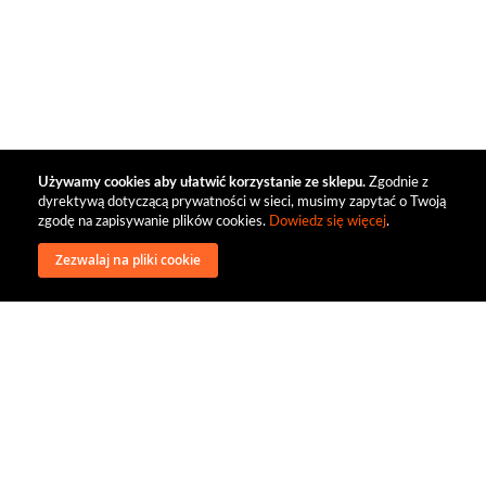
Używamy cookies aby ułatwić korzystanie ze sklepu.
Zgodnie z
dyrektywą dotyczącą prywatności w sieci, musimy zapytać o Twoją
zgodę na zapisywanie plików cookies.
Dowiedz się więcej
.
Zezwalaj na pliki cookie
wysyłka
regulamin
recenzje