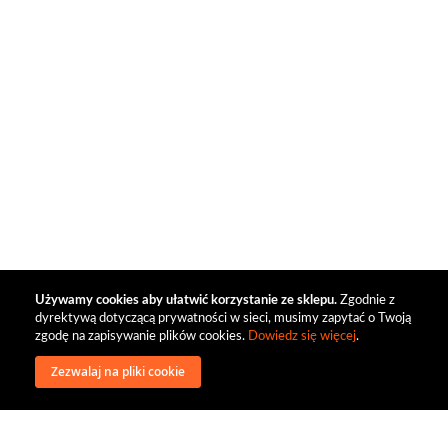
Używamy cookies aby ułatwić korzystanie ze sklepu.
Zgodnie z
dyrektywą dotyczącą prywatności w sieci, musimy zapytać o Twoją
zgodę na zapisywanie plików cookies.
Dowiedz się więcej
.
Zezwalaj na pliki cookie