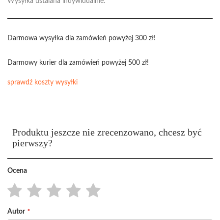
Wysyłka ustalana indywidualnie.
Darmowa wysyłka dla zamówień powyżej 300 zł!
Darmowy kurier dla zamówień powyżej 500 zł!
sprawdź koszty wysyłki
Produktu jeszcze nie zrecenzowano, chcesz być
pierwszy?
Ocena
1
2
3
4
5
Autor
star
stars
stars
stars
stars