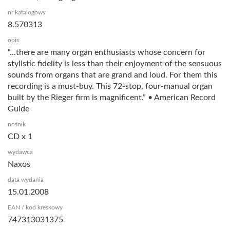
nr katalogowy
8.570313
opis
“...there are many organ enthusiasts whose concern for
stylistic fidelity is less than their enjoyment of the sensuous
sounds from organs that are grand and loud. For them this
recording is a must-buy. This 72-stop, four-manual organ
built by the Rieger firm is magnificent.” • American Record
Guide
nośnik
CD x 1
wydawca
Naxos
data wydania
15.01.2008
EAN / kod kreskowy
747313031375