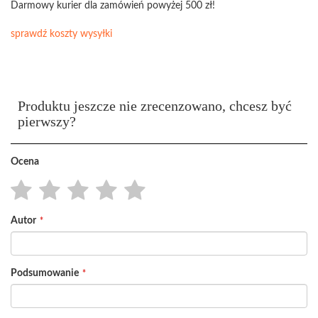
Darmowy kurier dla zamówień powyżej 500 zł!
sprawdź koszty wysyłki
Produktu jeszcze nie zrecenzowano, chcesz być
pierwszy?
Ocena
1
2
3
4
5
Autor
star
stars
stars
stars
stars
Podsumowanie