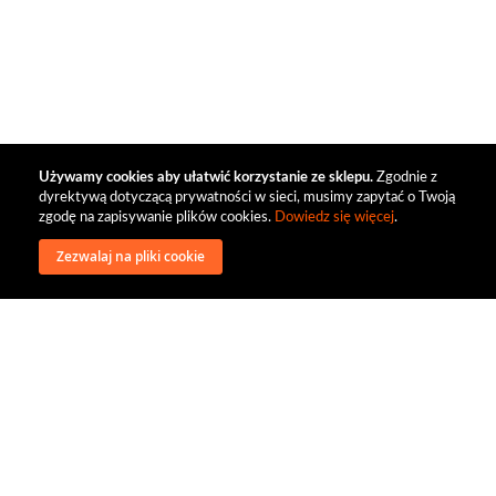
Używamy cookies aby ułatwić korzystanie ze sklepu.
Zgodnie z
dyrektywą dotyczącą prywatności w sieci, musimy zapytać o Twoją
zgodę na zapisywanie plików cookies.
Dowiedz się więcej
.
Zezwalaj na pliki cookie
wysyłka
regulamin
recenzje