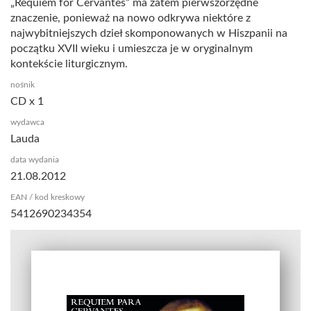
„Requiem for Cervantes” ma zatem pierwszorzędne
znaczenie, ponieważ na nowo odkrywa niektóre z
najwybitniejszych dzieł skomponowanych w Hiszpanii na
początku XVII wieku i umieszcza je w oryginalnym
kontekście liturgicznym.
nośnik
CD x 1
wydawca
Lauda
data wydania
21.08.2012
EAN / kod kreskowy
5412690234354