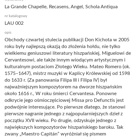
La Grande Chapelle, Recasens, Angel, Schola Antiqua
nr katalogowy
LAU 002
opis
Obchody czwartej stulecia publikacji Don Kichota w 2005
roku były najlepszą okazją do złożenia hołdu, nie tylko
wielkiemu geniuszowi literatury hiszpańskiej, Miguelowi de
Cervantesowi, ale także innym wiodącym artystycznym i
kulturalnym postaciom Złotego Wieku. Mateo Romero (ok.
1575–1647), mistrz muzyki w Kaplicy Królewskiej od 1598
do 1633 r. (Za panowania Filipa III i Filipa IV) był
najważniejszym kompozytorem na dworze hiszpańskim
około 1616 r., W roku śmierci Cervantesa. Ponowne
odkrycie jego ośmioczęściowej Missa pro Defunctis jest
podwójnie interesujące. Po pierwsze dlatego, że stanowi
pierwsze nagranie jednego z najpopularniejszych dzieł z
początku XVII wieku. Po drugie, odzyskuje jednego z
największych kompozytorów hiszpańskiego baroku. Tak
zwany „Maestro Capitán” wyróżniał się pismem