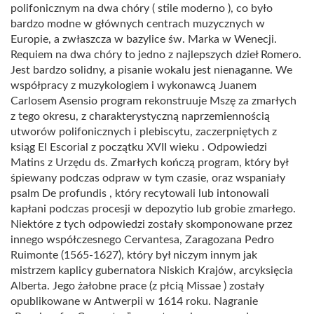
polifonicznym na dwa chóry ( stile moderno ), co było
bardzo modne w głównych centrach muzycznych w
Europie, a zwłaszcza w bazylice św. Marka w Wenecji.
Requiem na dwa chóry to jedno z najlepszych dzieł Romero.
Jest bardzo solidny, a pisanie wokalu jest nienaganne. We
współpracy z muzykologiem i wykonawcą Juanem
Carlosem Asensio program rekonstruuje Mszę za zmarłych
z tego okresu, z charakterystyczną naprzemiennością
utworów polifonicznych i plebiscytu, zaczerpniętych z
ksiąg El Escorial z początku XVII wieku . Odpowiedzi
Matins z Urzędu ds. Zmarłych kończą program, który był
śpiewany podczas odpraw w tym czasie, oraz wspaniały
psalm De profundis , który recytowali lub intonowali
kapłani podczas procesji w depozytio lub grobie zmarłego.
Niektóre z tych odpowiedzi zostały skomponowane przez
innego współczesnego Cervantesa, Zaragozana Pedro
Ruimonte (1565-1627), który był niczym innym jak
mistrzem kaplicy gubernatora Niskich Krajów, arcyksięcia
Alberta. Jego żałobne prace (z płcią Missae ) zostały
opublikowane w Antwerpii w 1614 roku. Nagranie