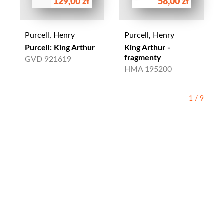
129,00 zł
58,00 zł
Purcell, Henry
Purcell, Henry
Purcell: King Arthur
King Arthur -
fragmenty
GVD 921619
HMA 195200
1
/
9