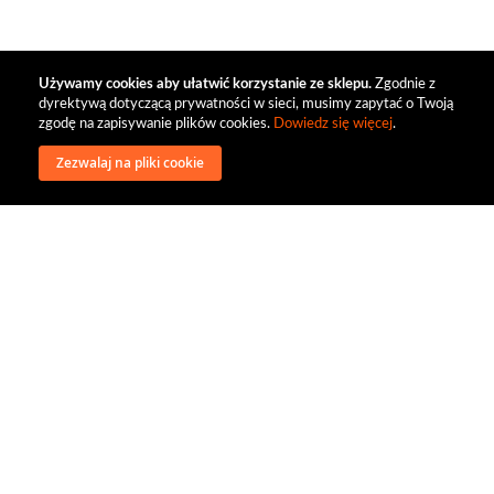
Używamy cookies aby ułatwić korzystanie ze sklepu.
Zgodnie z
dyrektywą dotyczącą prywatności w sieci, musimy zapytać o Twoją
zgodę na zapisywanie plików cookies.
Dowiedz się więcej
.
Zezwalaj na pliki cookie
wysyłka
regulamin
recenzje
o firmie
dystrybucja
nasi kontrahenci