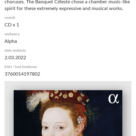
choruses. The Banquet Céleste chose a chamber music-like
spirit for these extremely expressive and musical works.
nośnik
CD x 1
wydawca
Alpha
data wydania
2.03.2022
EAN / kod kreskowy
3760014197802