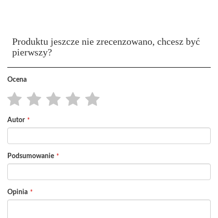
Produktu jeszcze nie zrecenzowano, chcesz być
pierwszy?
Ocena
1
2
3
4
5
Autor
star
stars
stars
stars
stars
Podsumowanie
Opinia