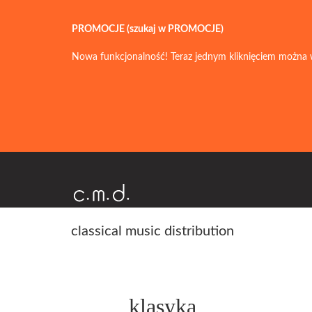
PROMOCJE (szukaj w PROMOCJE)
Nowa funkcjonalność! Teraz jednym kliknięciem można 
classical music distribution
klasyka