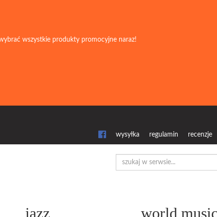
wybrać wszystkie produkty promocyjne naraz!
wysyłka
regulamin
recenzje
jazz
world musi