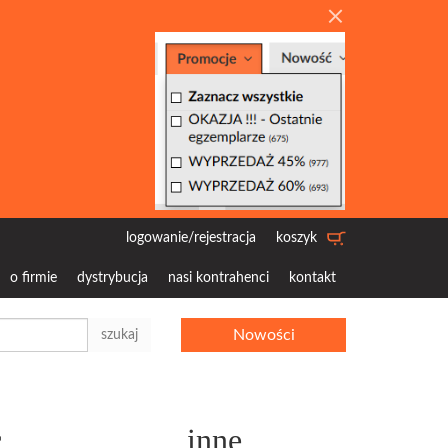
logowanie/rejestracja
koszyk
o firmie
dystrybucja
nasi kontrahenci
kontakt
Nowości
szukaj
c
inne