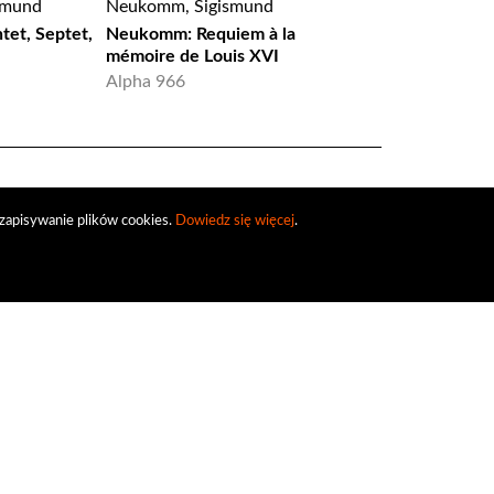
smund
Neukomm, Sigismund
et, Septet,
Neukomm: Requiem à la
mémoire de Louis XVI
Alpha 966
zapisywanie plików cookies.
Dowiedz się więcej
.