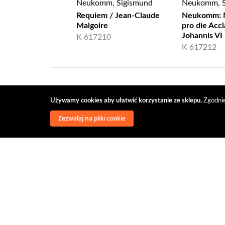
Neukomm, Sigismund
Neukomm, S
Requiem / Jean-Claude
Neukomm: M
Malgoire
pro die Acc
Johannis VI
K 617210
K 617212
Używamy cookies aby ułatwić korzystanie ze sklepu.
Zgodnie
Zezwalaj na pliki cookie
wysyłka
regulamin
recenzje
o firmie
dys