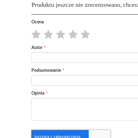
Produktu jeszcze nie zrecenzowano, chces
Ocena
1
2
3
4
5
Autor
star
stars
stars
stars
stars
Podsumowanie
Opinia