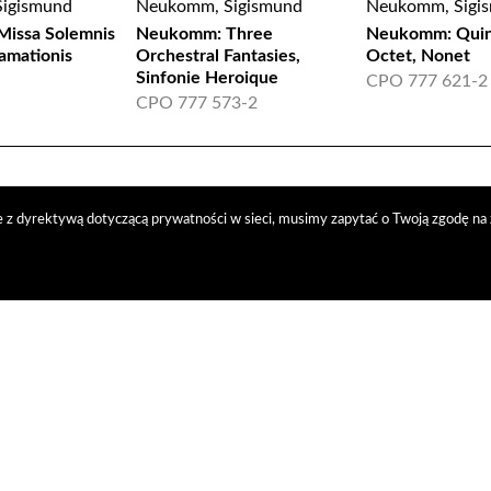
igismund
Neukomm, Sigismund
Neukomm, Sigi
issa Solemnis
Neukomm: Three
Neukomm: Quint
lamationis
Orchestral Fantasies,
Octet, Nonet
Sinfonie Heroique
CPO 777 621-2
CPO 777 573-2
 z dyrektywą dotyczącą prywatności w sieci, musimy zapytać o Twoją zgodę na 
trybucja
nasi kontrahenci
kontakt
polityka prywatności
RODO