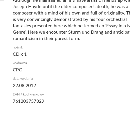
Although he maintained an intimate artistic friendship wi
Joseph Haydn until the older composer’s death, he was a
composer with a mind of his own and full of originality. T
is very convincingly demonstrated by his four orchestral
fantasies presented here which he termed an ‘Essay in a
Genre’. Here we encounter Sturm und Drang and anticipa
romanticism in their purest form.
nośnik
CD x 1
wydawca
CPO
data wydania
22.08.2012
EAN / kod kreskowy
761203757329