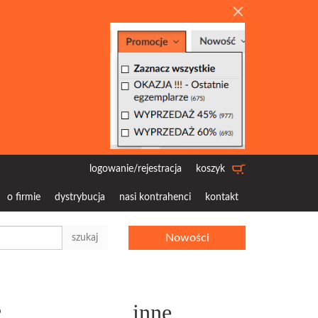
logowanie/rejestracja
koszyk
o firmie
dystrybucja
nasi kontrahenci
kontakt
Nowości
szukaj
c
inne