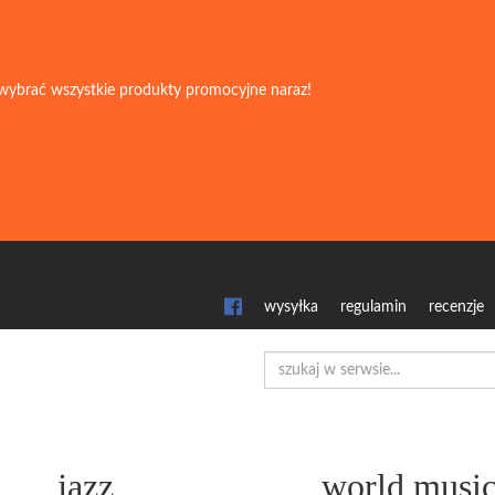
wybrać wszystkie produkty promocyjne naraz!
wysyłka
regulamin
recenzje
jazz
world musi