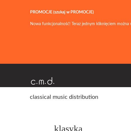
PROMOCJE (szukaj w PROMOCJE)
Nowa funkcjonalność! Teraz jednym kliknięciem można 
classical music distribution
klasyka