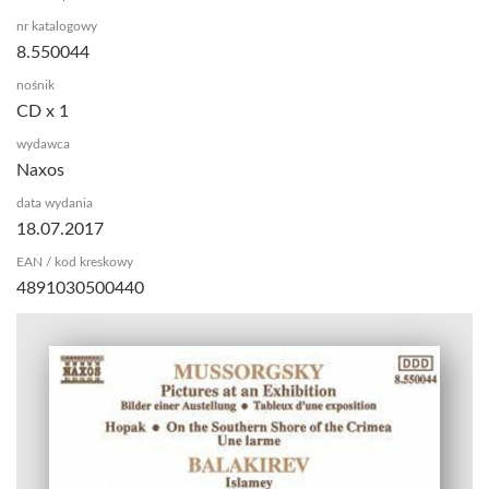
nr katalogowy
8.550044
nośnik
CD x 1
wydawca
Naxos
data wydania
18.07.2017
EAN / kod kreskowy
4891030500440