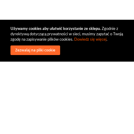
Używamy cookies aby ułatwić korzystanie ze sklepu.
Zgodnie z
dyrektywą dotyczącą prywatności w sieci, musimy zapytać o Twoją
zgodę na zapisywanie plików cookies.
Dowiedz się więcej
.
Zezwalaj na pliki cookie
wysyłka
regulamin
recenzje
o firmie
dystrybucja