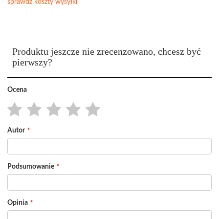
sprawdź koszty wysyłki
Produktu jeszcze nie zrecenzowano, chcesz być
pierwszy?
Ocena
1
2
3
4
5
Autor
star
stars
stars
stars
stars
Podsumowanie
Opinia