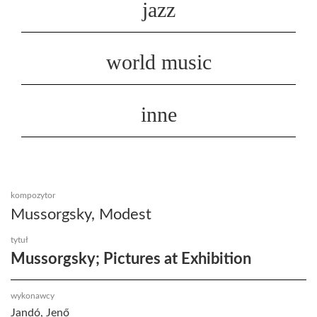
jazz
world music
inne
kompozytor
Mussorgsky, Modest
tytuł
Mussorgsky; Pictures at Exhibition
wykonawcy
Jandó, Jenő