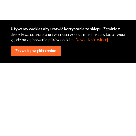
Używamy cookies aby ułatwić korzystanie ze sklepu.
Zgodnie z
dyrektywą dotyczącą prywatności w sieci, musimy zapytać o Twoją
zgodę na zapisywanie plików cookies.
Dowiedz się więcej
.
Zezwalaj na pliki cookie
wysyłka
regulamin
recenzje
o firmie
dystrybucja