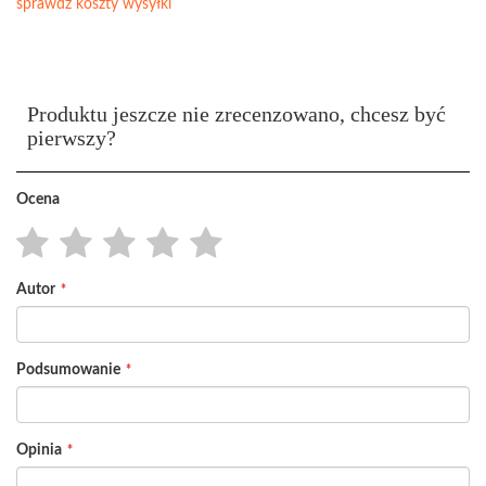
sprawdź koszty wysyłki
Produktu jeszcze nie zrecenzowano, chcesz być
pierwszy?
Ocena
1
2
3
4
5
Autor
star
stars
stars
stars
stars
Podsumowanie
Opinia