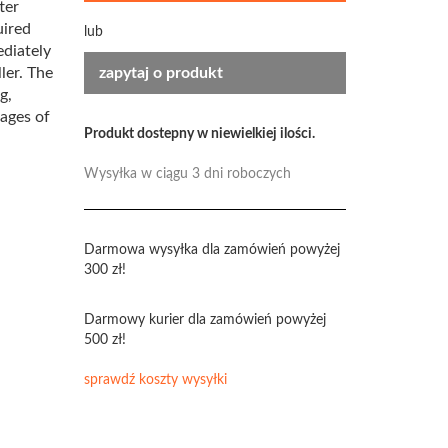
ter
uired
lub
ediately
ler. The
zapytaj o produkt
g,
ages of
Produkt dostepny w niewielkiej ilości.
Wysyłka w ciągu 3 dni roboczych
Darmowa wysyłka dla zamówień powyżej
300 zł!
Darmowy kurier dla zamówień powyżej
500 zł!
sprawdź koszty wysyłki