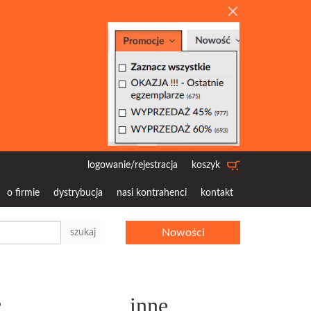
logowanie/rejestracja
koszyk
o firmie
dystrybucja
nasi kontrahenci
kontakt
Nowości
szukaj
c
inne