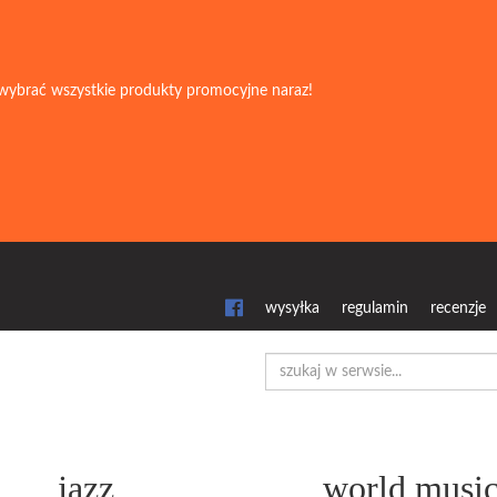
wybrać wszystkie produkty promocyjne naraz!
wysyłka
regulamin
recenzje
jazz
world musi