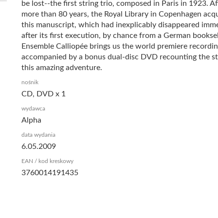
be lost--the first string trio, composed in Paris in 1923. Af
more than 80 years, the Royal Library in Copenhagen acq
this manuscript, which had inexplicably disappeared imm
after its first execution, by chance from a German booksel
Ensemble Calliopée brings us the world premiere recordin
accompanied by a bonus dual-disc DVD recounting the st
this amazing adventure.
nośnik
CD, DVD x 1
wydawca
Alpha
data wydania
6.05.2009
EAN / kod kreskowy
3760014191435