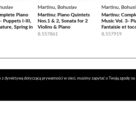
huslav
Martinu, Bohuslav
Martinu, Bohusl
mplete Piano
Martinu: Piano Quintets
Martinu: Compl
- Puppets I-III,
Nos.1 & 2, Sonata for 2
Music Vol. 3- P
ature, Spring in
Violins & Piano
Fantaisie et toc
8.557861
8.557919
 z dyrektywą dotyczącą prywatności w sieci, musimy zapytać o Twoją zgodę na 