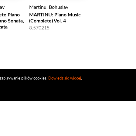
av
Martinu, Bohuslav
Martinu, Bohuslav
ete Piano
MARTINU: Piano Music
MARTINU: H. 136 - 
iano Sonata,
(Complete) Vol. 4
cordes no. 1, Musiq
cata
chambre no. 1, Qua
8.570215
avec piano, Quintet
cordes (2 CD+DVD)
Alpha 143
zapisywanie plików cookies.
Dowiedz się więcej
.