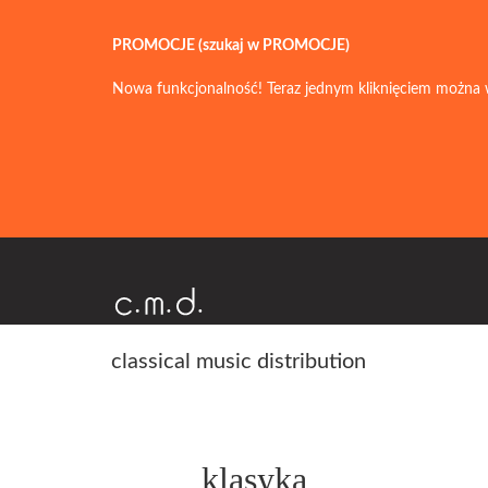
PROMOCJE (szukaj w PROMOCJE)
Nowa funkcjonalność! Teraz jednym kliknięciem można 
classical music distribution
klasyka