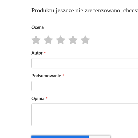
Produktu jeszcze nie zrecenzowano, chces
Ocena
1
2
3
4
5
Autor
star
stars
stars
stars
stars
Podsumowanie
Opinia