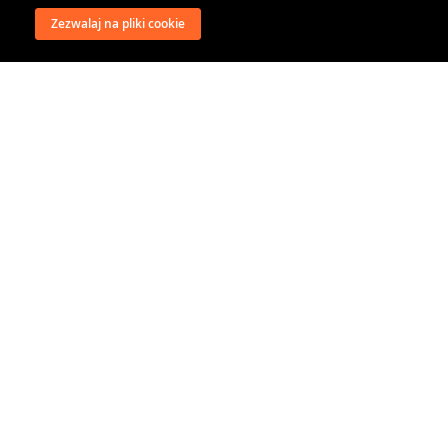
Zezwalaj na pliki cookie
wysyłka
regulamin
recenzje
o firmie
dystrybucja
nasi kontrahenci
kontakt
polityka prywatności
RODO
@classical music distribution