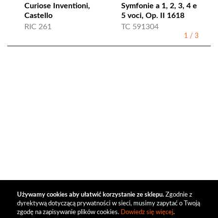
Curiose Inventioni,
Symfonie a 1, 2, 3, 4 e
Castello
5 voci, Op. II 1618
RIC 261
TC 591304
1
/
3
Używamy cookies aby ułatwić korzystanie ze sklepu.
Zgodnie z
dyrektywą dotyczącą prywatności w sieci, musimy zapytać o Twoją
zgodę na zapisywanie plików cookies.
Dowiedz się więcej
.