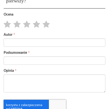
pierwszy?
Ocena
1
2
3
4
5
Autor
star
stars
stars
stars
stars
Podsumowanie
Opinia