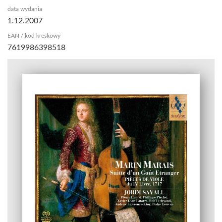
data wydania
1.12.2007
EAN / kod kreskowy
7619986398518