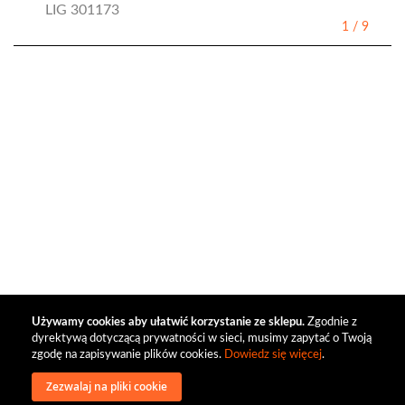
LIG 301173
1
/
9
Używamy cookies aby ułatwić korzystanie ze sklepu.
Zgodnie z
dyrektywą dotyczącą prywatności w sieci, musimy zapytać o Twoją
zgodę na zapisywanie plików cookies.
Dowiedz się więcej
.
Zezwalaj na pliki cookie