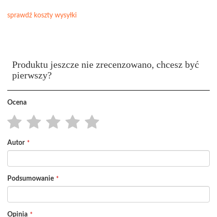
sprawdź koszty wysyłki
Produktu jeszcze nie zrecenzowano, chcesz być
pierwszy?
Ocena
1
2
3
4
5
Autor
star
stars
stars
stars
stars
Podsumowanie
Opinia