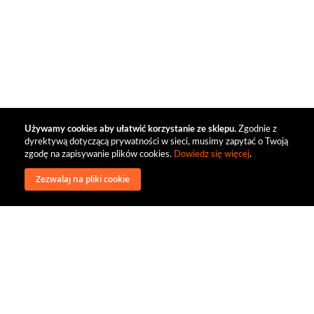
Używamy cookies aby ułatwić korzystanie ze sklepu.
Zgodnie z
dyrektywą dotyczącą prywatności w sieci, musimy zapytać o Twoją
zgodę na zapisywanie plików cookies.
Dowiedz się więcej
.
Zezwalaj na pliki cookie
wysyłka
regulamin