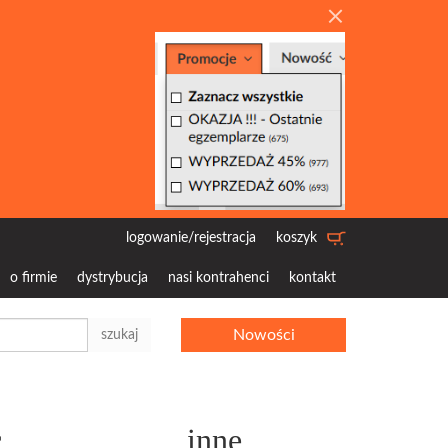
logowanie/rejestracja
koszyk
o firmie
dystrybucja
nasi kontrahenci
kontakt
Nowości
szukaj
c
inne