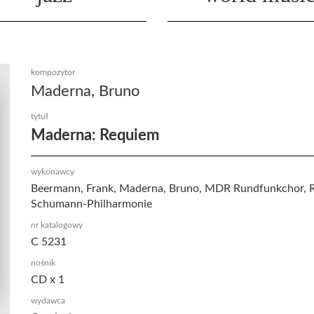
kompozytor
Maderna, Bruno
tytuł
Maderna: Requiem
wykonawcy
Beermann, Frank, Maderna, Bruno, MDR Rundfunkchor, R
Schumann-Philharmonie
nr katalogowy
C 5231
nośnik
CD x 1
wydawca