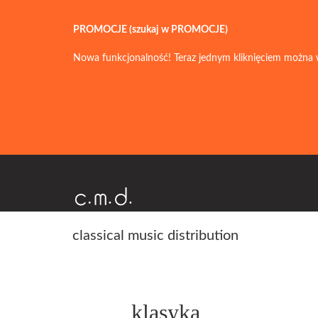
PROMOCJE (szukaj w PROMOCJE)
Nowa funkcjonalność! Teraz jednym kliknięciem można 
classical music distribution
klasyka