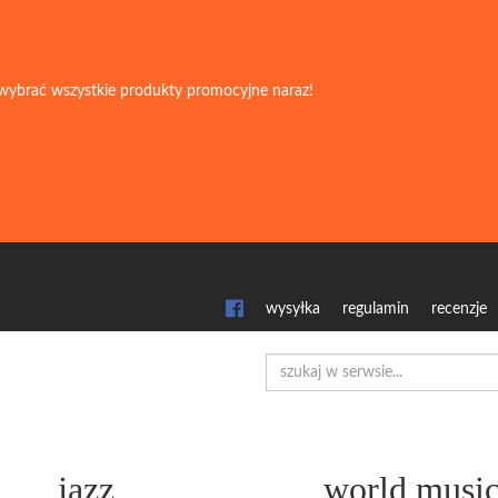
wybrać wszystkie produkty promocyjne naraz!
wysyłka
regulamin
recenzje
jazz
world musi