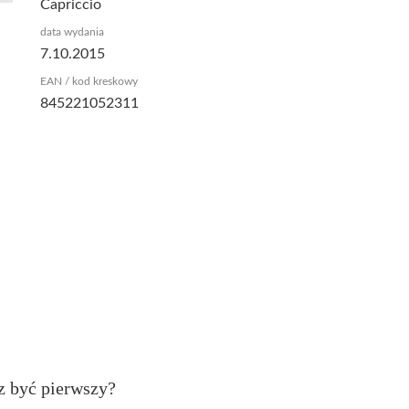
Capriccio
data wydania
7.10.2015
EAN / kod kreskowy
845221052311
z być pierwszy?