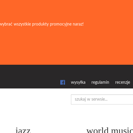
wybrać wszystkie produkty promocyjne naraz!
wysyłka
regulamin
recenzje
jazz
world musi