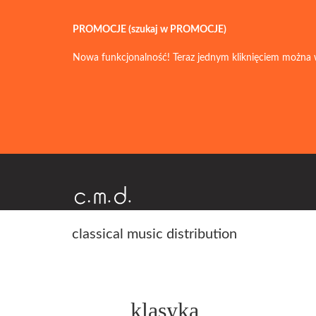
PROMOCJE (szukaj w PROMOCJE)
Nowa funkcjonalność! Teraz jednym kliknięciem można 
classical music distribution
klasyka