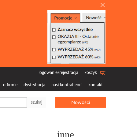
logowanie/rejestracja
koszyk
o firmie
dystrybucja
nasi kontrahenci
kontakt
Nowości
szukaj
c
inne