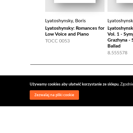
Lyatoshynsky, Boris
Lyatoshynsk
Lyatoshynsky: Romances for
Lyatoshyns
Low Voice and Piano
Vol. 1 - Sy
Grazhyna -
TOCC 0053
Ballad
8.555578
Używamy cookies aby ułatwić korzystanie ze sklepu.
Zgodnie
Zezwalaj na pliki cookie