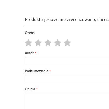
Produktu jeszcze nie zrecenzowano, chces
Ocena
1
2
3
4
5
Autor
star
stars
stars
stars
stars
Podsumowanie
Opinia