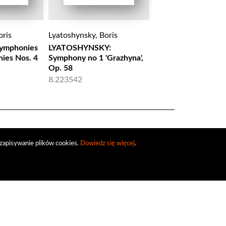
oris
Lyatoshynsky, Boris
Lyatoshynsky, Boris
Symphonies
LYATOSHYNSKY:
Lyatoshinsky: Symp
nies Nos. 4
Symphony no 1 'Grazhyna',
Nos. 4 & 5 "Slavonic
Op. 58
CPO 999183
8.223542
zapisywanie plików cookies.
Dowiedz się więcej
.