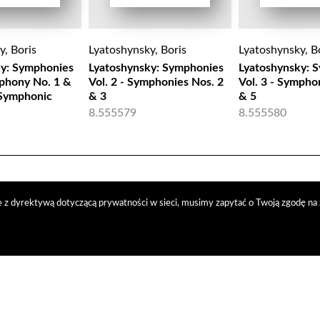
y, Boris
Lyatoshynsky, Boris
Lyatoshynsky, B
ky: Symphonies
Lyatoshynsky: Symphonies
Lyatoshynsky: 
mphony No. 1 &
Vol. 2 - Symphonies Nos. 2
Vol. 3 - Sympho
 Symphonic
& 3
& 5
8.555579
8.555580
 z dyrektywą dotyczącą prywatności w sieci, musimy zapytać o Twoją zgodę na 