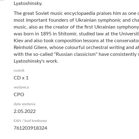
Lyatoshinsky.
The great Soviet music encyclopaedia praises him as one 
most important founders of Ukrainian symphonic and ch
music, also as the creator of the first Ukrainian symphony
was born in 1895 in Shitomir, studied law at the Universit
Kiev and also took composition lessons at the conservato
Reinhold Gliere, whose colourful orchestral writing and af
with the so-called "Russian classicism" have consistently
Lyatoshinsky's work.
nośnik
CD x 1
wydawca
CPO
data wydania
2.05.2022
EAN / kod kreskowy
761203918324