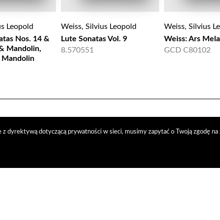
us Leopold
Weiss, Silvius Leopold
Weiss, Silvius L
tas Nos. 14 &
Lute Sonatas Vol. 9
Weiss: Ars Mela
 & Mandolin,
8.570551
GCD C80102
Mandolin
 z dyrektywą dotyczącą prywatności w sieci, musimy zapytać o Twoją zgodę na 