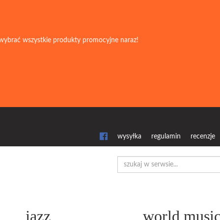
wybrać wszystkie produkty promocyjne naraz!
wysyłka
regulamin
recenzje
jazz
world musi