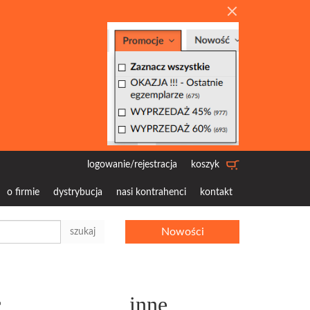
logowanie/rejestracja
koszyk
o firmie
dystrybucja
nasi kontrahenci
kontakt
Nowości
szukaj
c
inne