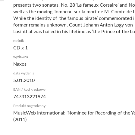
presents two sonatas, No. 28 ‘Le fameux Corsaire’ and No.
well as the moving Tombeau sur la mort de M. Comte de L
While the identity of ‘the famous pirate’ commemorated i
former remains unknown, Count Johann Anton Logy von
Losinthal was hailed in his lifetime as ‘the Prince of the Lut
nośnik
CD x 1
wydawca
Naxos
data wydania
5.01.2010
EAN / kod kreskowy
747313221974
Produkt nagrodzony:
MusicWeb International: 'Nominee for Recording of the Ye
(2011)