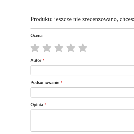
Produktu jeszcze nie zrecenzowano, chces
Ocena
1
2
3
4
5
Autor
star
stars
stars
stars
stars
Podsumowanie
Opinia