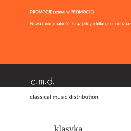
PROMOCJE (szukaj w PROMOCJE)
Nowa funkcjonalność! Teraz jednym kliknięciem można 
classical music distribution
klasyka