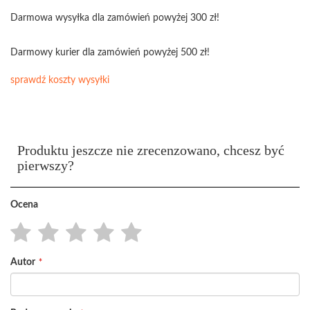
Darmowa wysyłka dla zamówień powyżej 300 zł!
Darmowy kurier dla zamówień powyżej 500 zł!
sprawdź koszty wysyłki
Produktu jeszcze nie zrecenzowano, chcesz być
pierwszy?
Ocena
1
2
3
4
5
Autor
star
stars
stars
stars
stars