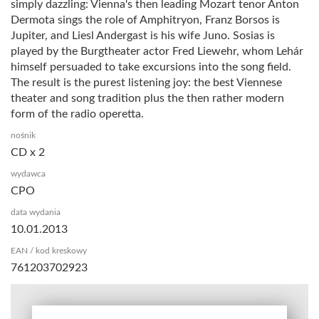
simply dazzling: Vienna's then leading Mozart tenor Anton
Dermota sings the role of Amphitryon, Franz Borsos is
Jupiter, and Liesl Andergast is his wife Juno. Sosias is
played by the Burgtheater actor Fred Liewehr, whom Lehár
himself persuaded to take excursions into the song field.
The result is the purest listening joy: the best Viennese
theater and song tradition plus the then rather modern
form of the radio operetta.
nośnik
CD x 2
wydawca
CPO
data wydania
10.01.2013
EAN / kod kreskowy
761203702923