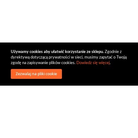
Używamy cookies aby ułatwić korzystanie ze sklepu.
Zgodnie z
dyrektywą dotyczącą prywatności w sieci, musimy zapytać o Twoją
zgodę na zapisywanie plików cookies.
Dowiedz się więcej
.
Zezwalaj na pliki cookie
wysyłka
regulamin
recenzje