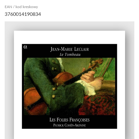
EAN / kod kreskowy
3760014190834