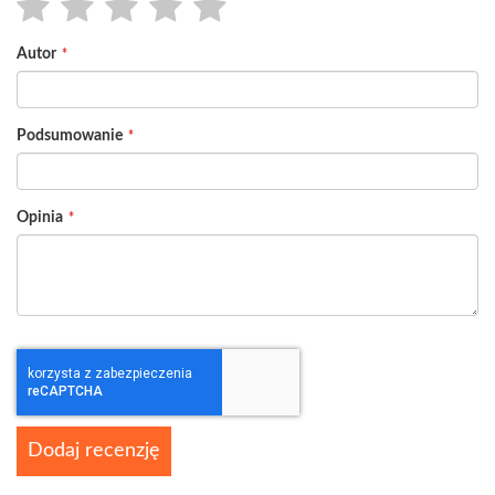
1
2
3
4
5
Autor
star
stars
stars
stars
stars
Podsumowanie
Opinia
Dodaj recenzję