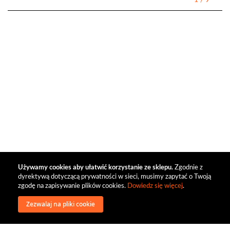
1
/
9
Używamy cookies aby ułatwić korzystanie ze sklepu.
Zgodnie z
dyrektywą dotyczącą prywatności w sieci, musimy zapytać o Twoją
zgodę na zapisywanie plików cookies.
Dowiedz się więcej
.
Zezwalaj na pliki cookie