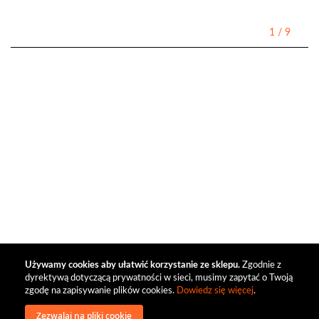
1
/
9
Używamy cookies aby ułatwić korzystanie ze sklepu.
Zgodnie z
dyrektywą dotyczącą prywatności w sieci, musimy zapytać o Twoją
zgodę na zapisywanie plików cookies.
Dowiedz się więcej
.
Zezwalaj na pliki cookie