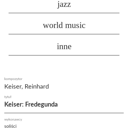
jazz
world music
inne
kompozytor
Keiser, Reinhard
tytuł
Keiser: Fredegunda
wykonawcy
soliści